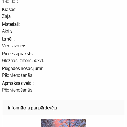
180.00 €
Krāsas:
Zaļa
Materiāli:
Akrils
Izmēri:
Viens izmērs
Preces apraksts:
Gleznas izmērs 50x70
Piegādes nosacījumi:
Pēc vienošanās
Apmaksas veidi:
Pēc vienošanās
Informācija par pārdevēju