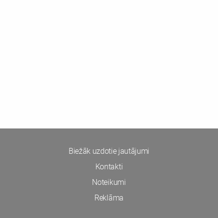
Biežāk uzdotie jautājumi
Kontakti
Noteikumi
Reklāma