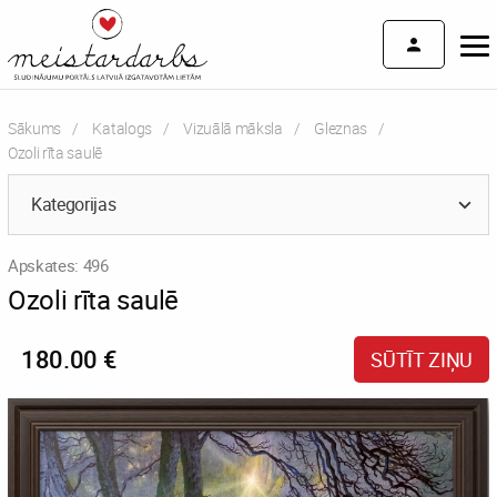
Sākums
Katalogs
Vizuālā māksla
Gleznas
Current:
Ozoli rīta saulē
Kategorijas
Apskates: 496
Ozoli rīta saulē
180.00 €
SŪTĪT ZIŅU