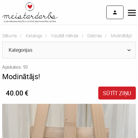
Sākums
Katalogs
Vizuālā māksla
Gleznas
Current:
Modinātājs!
Kategorijas
Apskates: 93
Modinātājs!
40.00 €
SŪTĪT ZIŅU