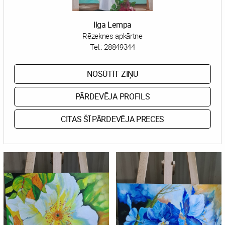
Ilga Lempa
Rēzeknes apkārtne
Tel.:
28849344
NOSŪTĪT ZIŅU
PĀRDEVĒJA PROFILS
CITAS ŠĪ PĀRDEVĒJA PRECES