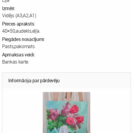
Eļļa
Izmēri:
Vidējs (A3,A2,A1)
Preces apraksts:
40×50,audekls,eļļa.
Piegādes nosacījumi:
Pasts,pakomats.
Apmaksas veidi:
Bankas karte.
Informācija par pārdevēju