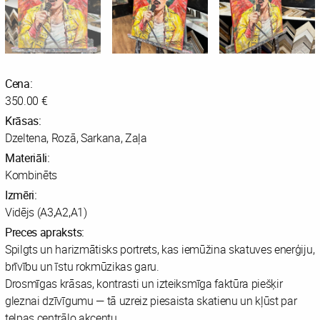
Cena:
350.00 €
Krāsas:
Dzeltena, Rozā, Sarkana, Zaļa
Materiāli:
Kombinēts
Izmēri:
Vidējs (A3,A2,A1)
Preces apraksts:
Spilgts un harizmātisks portrets, kas iemūžina skatuves enerģiju,
brīvību un īstu rokmūzikas garu.
Drosmīgas krāsas, kontrasti un izteiksmīga faktūra piešķir
gleznai dzīvīgumu — tā uzreiz piesaista skatienu un kļūst par
telpas centrālo akcentu.