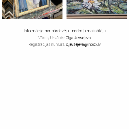
Informācija par pārdevēju - nodokļu maksātāju
Vārds, Uzvārds:
Olga Jevsejeva
Reģistrācijas numurs:
o.jevsejeva@inbox.lv