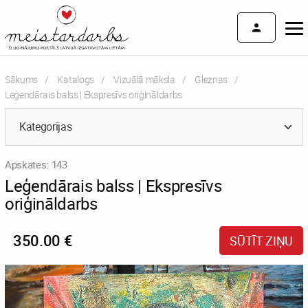
Sākums
Katalogs
Vizuālā māksla
Gleznas
Current:
Leģendārais balss | Ekspresīvs oriģināldarbs
Kategorijas
Apskates: 143
Leģendārais balss | Ekspresīvs
oriģināldarbs
350.00 €
SŪTĪT ZIŅU