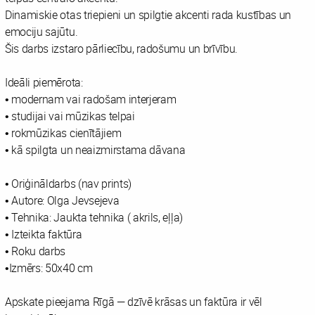
Dinamiskie otas triepieni un spilgtie akcenti rada kustības un
emociju sajūtu.
Šis darbs izstaro pārliecību, radošumu un brīvību.
Ideāli piemērota:
• modernam vai radošam interjeram
• studijai vai mūzikas telpai
• rokmūzikas cienītājiem
• kā spilgta un neaizmirstama dāvana
• Oriģināldarbs (nav prints)
• Autore: Olga Jevsejeva
• Tehnika: Jaukta tehnika ( akrils, eļļa)
• Izteikta faktūra
• Roku darbs
•Izmērs: 50x40 cm
Apskate pieejama Rīgā — dzīvē krāsas un faktūra ir vēl