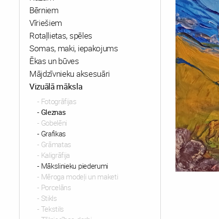
Bērniem
Vīriešiem
Rotaļlietas, spēles
Somas, maki, iepakojums
Ēkas un būves
Mājdzīvnieku aksesuāri
Vizuālā māksla
Fotogrāfijas
Gleznas
Gobelēni
Grafikas
Grāmatas
Kaligrāfija
Mākslinieku piederumi
Mēroga modeļi un maketi
Porcelāns
Stikls
Tekstils