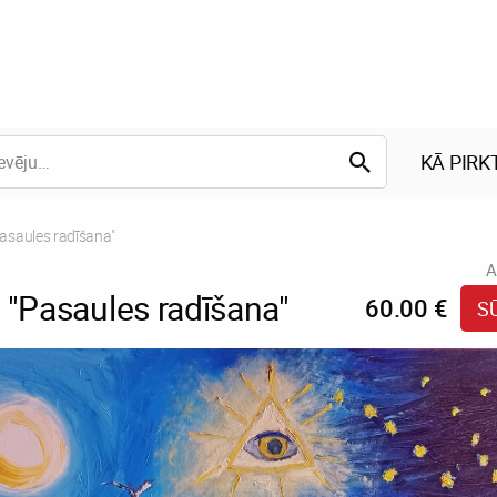
KĀ PIRK
asaules radīšana"
A
 "Pasaules radīšana"
60.00 €
S