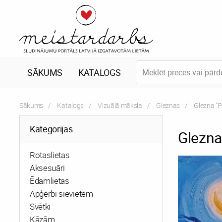
SĀKUMS
KATALOGS
Sākums
Katalogs
Vizuālā māksla
Gleznas
Current:
Glezna "P
Kategorijas
Glezna
Rotaslietas
Aksesuāri
Ēdamlietas
Apģērbi sievietēm
Svētki
Kāzām