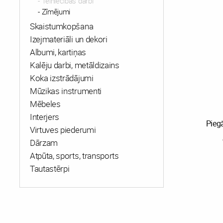
Tēlniecības darbi
Zīmējumi
Skaistumkopšana
Izejmateriāli un dekori
Albumi, kartiņas
Kalēju darbi, metāldizains
Koka izstrādājumi
Mūzikas instrumenti
Mēbeles
Interjers
Pieg
Virtuves piederumi
Dārzam
Atpūta, sports, transports
Tautastērpi