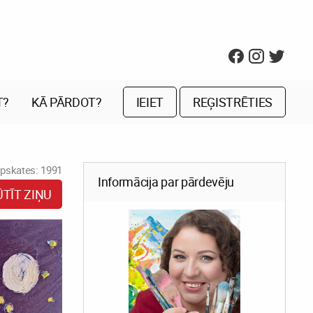
T?
KĀ PĀRDOT?
IEIET
REĢISTRĒTIES
pskates: 1991
Informācija par pārdevēju
ŪTĪT ZIŅU