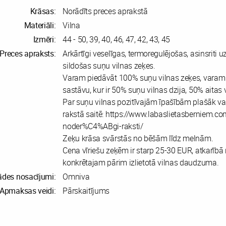
Krāsas:
Norādīts preces aprakstā
Materiāli:
Vilna
Izmēri:
44 - 50, 39, 40, 46, 47, 42, 43, 45
Preces apraksts:
Arkārtīgi veselīgas, termoregulējošas, asinsriti u
sildošas suņu vilnas zeķes.
Varam piedāvāt 100% suņu vilnas zeķes, varam
sastāvu, kur ir 50% suņu vilnas dzija, 50% aitas v
Par suņu vilnas pozitīvajām īpašībām plašāk var
rakstā saitē: https://www.labaslietasberniem.co
noder%C4%ABgi-raksti/
Zeķu krāsa svārstās no bēšām līdz melnām.
Cena vīriešu zeķēm ir starp 25-30 EUR, atkarībā
konkrētajam pārim izlietotā vilnas daudzuma.
ādes nosacījumi:
Omniva
Apmaksas veidi:
Pārskaitījums