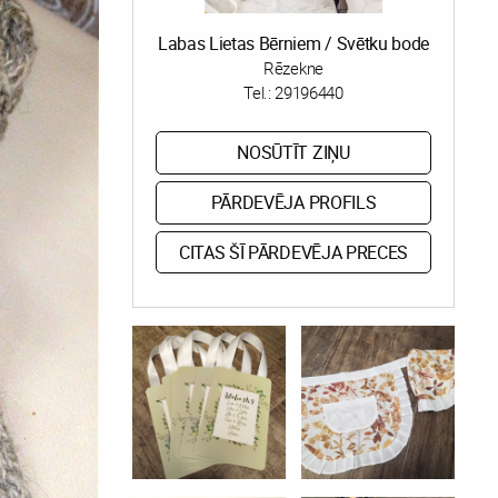
Labas Lietas Bērniem / Svētku bode
Rēzekne
Tel.:
29196440
NOSŪTĪT ZIŅU
PĀRDEVĒJA PROFILS
CITAS ŠĪ PĀRDEVĒJA PRECES