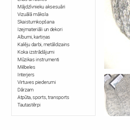
Mājdzīvnieku aksesuāri
Vizuālā māksla
Skaistumkopšana
Izejmateriāli un dekori
Albumi, kartiņas
Kalēju darbi, metāldizains
Koka izstrādājumi
Mūzikas instrumenti
Mēbeles
Interjers
Virtuves piederumi
Dārzam
Atpūta, sports, transports
Tautastērpi