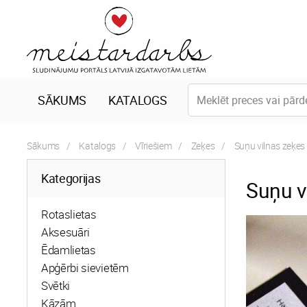
SĀKUMS
KATALOGS
Sākums
Katalogs
Vīriešiem
Zeķes
Current:
Suņu vilnas zeķes
Kategorijas
Suņu v
Rotaslietas
Aksesuāri
Ēdamlietas
Apģērbi sievietēm
Svētki
Kāzām