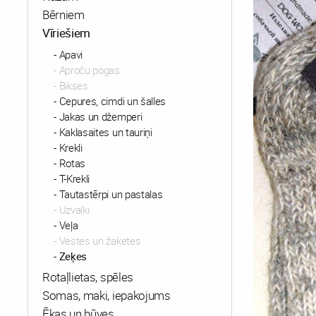
Bērniem
Vīriešiem
Apavi
Aproču pogas
Bikses
Cepures, cimdi un šalles
Jakas un džemperi
Kaklasaites un tauriņi
Krekli
Rotas
T-Krekli
Tautastērpi un pastalas
Uzvalki
Veļa
Vestes un žaketes
Zeķes
Rotaļlietas, spēles
Somas, maki, iepakojums
Ēkas un būves