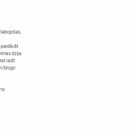
zlabojošas,
 piedāvāt
ilnas dzija.
at lasīt
m/blogs-
 no