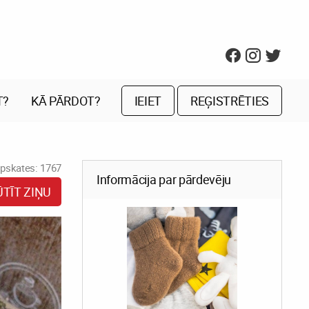
T?
KĀ PĀRDOT?
IEIET
REĢISTRĒTIES
pskates: 1767
Informācija par pārdevēju
ŪTĪT ZIŅU