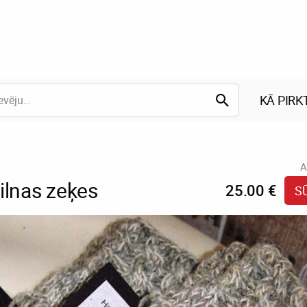
KĀ PIRK
A
ilnas zeķes
25.00 €
S