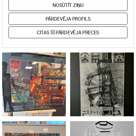
NOSŪTĪT ZIŅU
PĀRDEVĒJA PROFILS
CITAS ŠĪ PĀRDEVĒJA PRECES