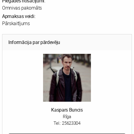
Piegādes nosacījumi:
Omnivas pakomāts
Apmaksas veidi:
Pārskaitījums
Informācija par pārdevēju
Kaspars Buncis
Rīga
Tel.:
25623304