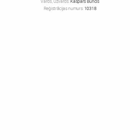
Vārds, Uzvārds:
Kaspars Buncis
Reģistrācijas numurs:
10318