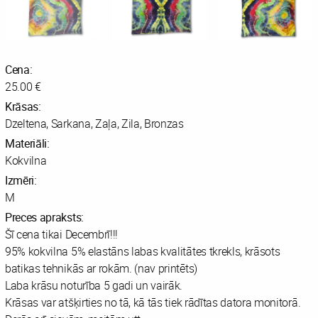
Cena:
25.00 €
Krāsas:
Dzeltena, Sarkana, Zaļa, Zila, Bronzas
Materiāli:
Kokvilna
Izmēri:
M
Preces apraksts:
Šī cena tikai Decembrī!!!
95% kokvilna 5% elastāns labas kvalitātes tkrekls, krāsots
batikas tehnikās ar rokām. (nav printēts)
Laba krāsu noturība 5 gadi un vairāk.
Krāsas var atšķirties no tā, kā tās tiek rādītas datora monitorā.