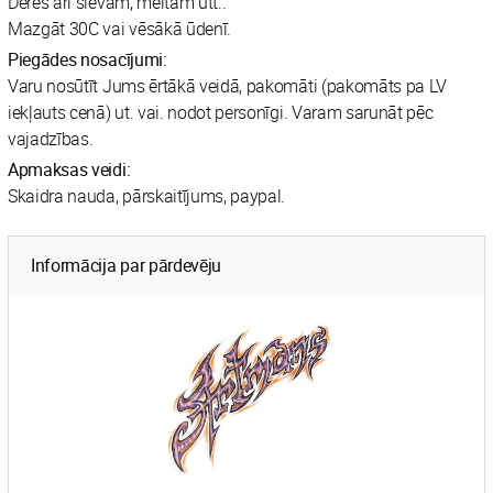
Derēs arī sievām, meitām utt..
Mazgāt 30C vai vēsākā ūdenī.
Piegādes nosacījumi:
Varu nosūtīt Jums ērtākā veidā, pakomāti (pakomāts pa LV
iekļauts cenā) ut. vai. nodot personīgi. Varam sarunāt pēc
vajadzības.
Apmaksas veidi:
Skaidra nauda, pārskaitījums, paypal.
Informācija par pārdevēju