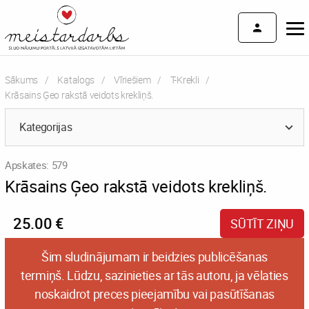
Sākums
Katalogs
Vīriešiem
T-Krekli
Current:
Krāsains Ģeo rakstā veidots krekliņš.
Kategorijas
Apskates: 579
Krāsains Ģeo rakstā veidots krekliņš.
25.00 €
SŪTĪT ZIŅU
Šim sludinājumam ir beidzies publicēšanas
termiņš. Lūdzu, sazinieties ar tās autoru, ja vēlaties
noskaidrot preces pieejamību vai pasūtīšanas