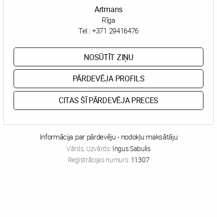
Artmans
Rīga
Tel.:
+371 29416476
NOSŪTĪT ZIŅU
PĀRDEVĒJA PROFILS
CITAS ŠĪ PĀRDEVĒJA PRECES
Informācija par pārdevēju - nodokļu maksātāju
Vārds, Uzvārds:
Ingus Sabulis
Reģistrācijas numurs:
11307