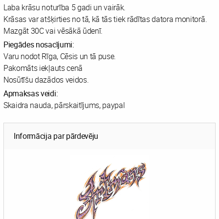
Laba krāsu noturība 5 gadi un vairāk.
Krāsas var atšķirties no tā, kā tās tiek rādītas datora monitorā.
Mazgāt 30C vai vēsākā ūdenī.
Piegādes nosacījumi:
Varu nodot Rīga, Cēsis un tā puse.
Pakomāts iekļauts cenā
Nosūtīšu dazādos veidos.
Apmaksas veidi:
Skaidra nauda, pārskaitījums, paypal
Informācija par pārdevēju