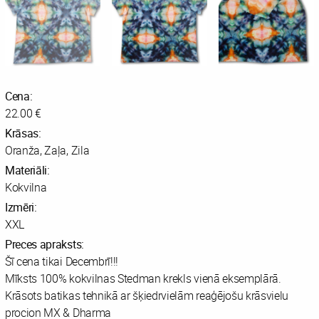
Cena:
22.00 €
Krāsas:
Oranža, Zaļa, Zila
Materiāli:
Kokvilna
Izmēri:
XXL
Preces apraksts:
Šī cena tikai Decembrī!!!
Mīksts 100% kokvilnas Stedman krekls vienā eksemplārā.
Krāsots batikas tehnikā ar šķiedrvielām reaģējošu krāsvielu
procion MX & Dharma