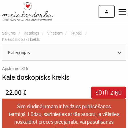
Sākums
Katalogs
Vīriešiem
T-Krekli
Current:
Kaleidoskopisks krekls
Kategorijas
Apskates: 316
Kaleidoskopisks krekls
22.00 €
SŪTĪT ZIŅU
Šim sludinājumam ir beidzies publicēšanas
termiņš. Lūdzu, sazinieties ar tās autoru, ja vēlaties
noskaidrot preces pieejamību vai pasūtīšanas