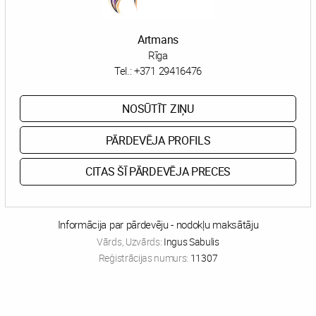
Artmans
Rīga
Tel.:
+371 29416476
NOSŪTĪT ZIŅU
PĀRDEVĒJA PROFILS
CITAS ŠĪ PĀRDEVĒJA PRECES
Informācija par pārdevēju - nodokļu maksātāju
Vārds, Uzvārds:
Ingus Sabulis
Reģistrācijas numurs:
11307