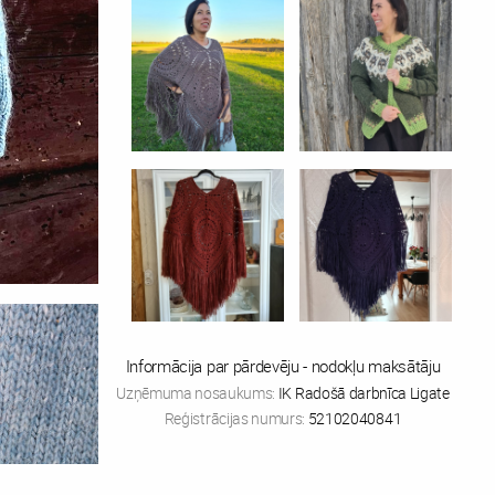
Informācija par pārdevēju - nodokļu maksātāju
Uzņēmuma nosaukums:
IK Radošā darbnīca Ligate
Reģistrācijas numurs:
52102040841