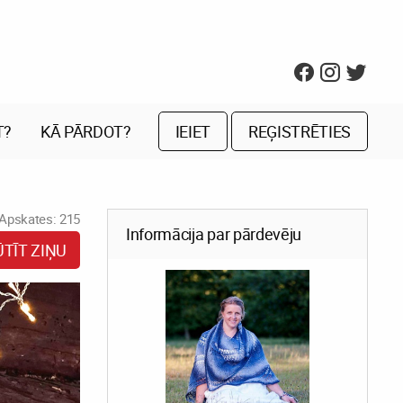
T?
KĀ PĀRDOT?
IEIET
REĢISTRĒTIES
Apskates: 215
Informācija par pārdevēju
ŪTĪT ZIŅU