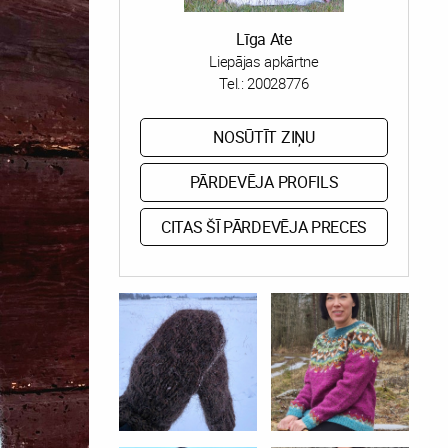
Līga Ate
Liepājas apkārtne
Tel.:
20028776
NOSŪTĪT ZIŅU
PĀRDEVĒJA PROFILS
CITAS ŠĪ PĀRDEVĒJA PRECES