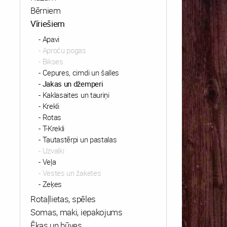
Bērniem
Vīriešiem
Apavi
Aproču pogas
Bikses
Cepures, cimdi un šalles
Jakas un džemperi
Kaklasaites un tauriņi
Krekli
Rotas
T-Krekli
Tautastērpi un pastalas
Uzvalki
Veļa
Vestes un žaketes
Zeķes
Rotaļlietas, spēles
Somas, maki, iepakojums
Ēkas un būves