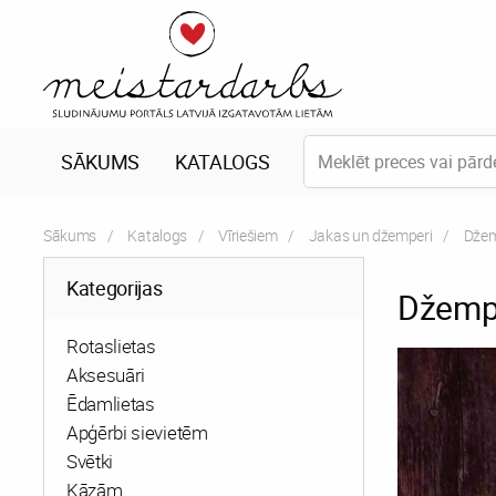
SĀKUMS
KATALOGS
Sākums
Katalogs
Vīriešiem
Jakas un džemperi
Curr
Džem
Kategorijas
Džemp
Rotaslietas
Aksesuāri
Ēdamlietas
Apģērbi sievietēm
Svētki
Kāzām