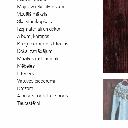
Mājdzīvnieku aksesuāri
Vizuālā māksla
Skaistumkopšana
Izejmateriāli un dekori
Albumi, kartiņas
Kalēju darbi, metāldizains
Koka izstrādājumi
Mūzikas instrumenti
Mēbeles
Interjers
Virtuves piederumi
Dārzam
Atpūta, sports, transports
Tautastērpi