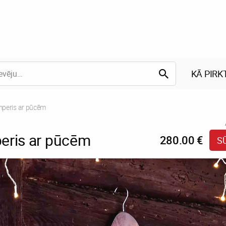
KĀ PIRK
ent:
peris ar pūcēm
eris ar pūcēm
280.00 €
S