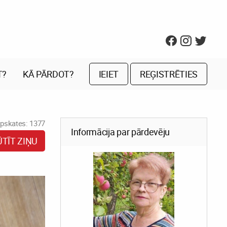
T?
KĀ PĀRDOT?
IEIET
REĢISTRĒTIES
pskates: 1377
Informācija par pārdevēju
ŪTĪT ZIŅU