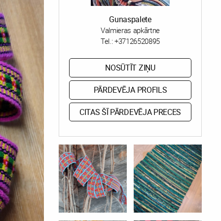
Gunaspalete
Valmieras apkārtne
Tel.:
+37126520895
NOSŪTĪT ZIŅU
PĀRDEVĒJA PROFILS
CITAS ŠĪ PĀRDEVĒJA PRECES