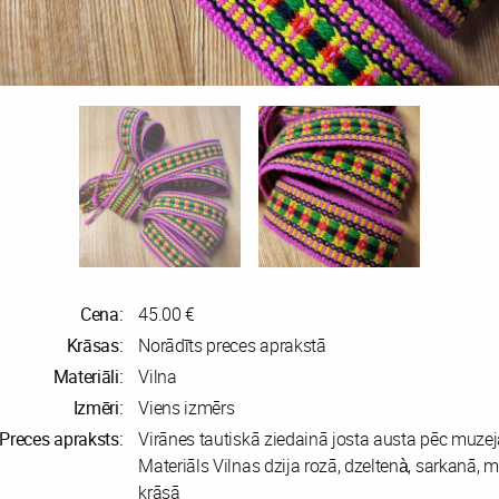
Cena:
45.00 €
Krāsas:
Norādīts preces aprakstā
Materiāli:
Vilna
Izmēri:
Viens izmērs
Preces apraksts:
Virānes tautiskā ziedainā josta austa pēc muze
Materiāls Vilnas dzija rozā, dzeltenà, sarkanā, 
krāsā