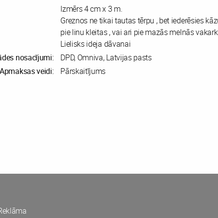
Izmērs 4 cm x 3 m.
Greznos ne tikai tautas tērpu , bet iederēsies kāzu
pie linu kleitas , vai ari pie mazās melnās vakark
Lielisks ideja dāvanai
ādes nosacījumi:
DPD, Omniva, Latvijas pasts
Apmaksas veidi:
Pārskaitījums
Reklāma