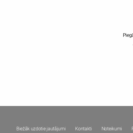
Pieg
Biežāk uzdotie jautājumi
Kontakti
Noteikumi