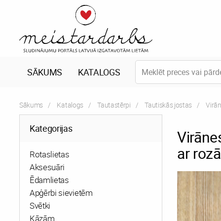
SĀKUMS
KATALOGS
Sākums
Katalogs
Tautastērpi
Tautiskās jostas
Curre
Virān
Kategorijas
Virānes
ar roz
Rotaslietas
Aksesuāri
Ēdamlietas
Apģērbi sievietēm
Svētki
Kāzām