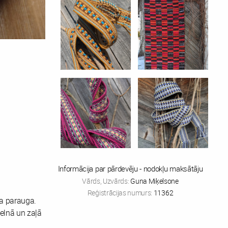
Informācija par pārdevēju - nodokļu maksātāju
Vārds, Uzvārds:
Guna Miķelsone
Reģistrācijas numurs:
11362
ja parauga.
melnā un zaļā