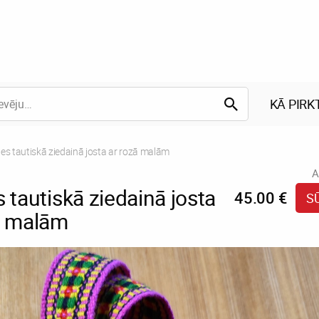
KĀ PIRK
nt:
es tautiskā ziedainā josta ar rozā malām
A
 tautiskā ziedainā josta
45.00 €
S
ā malām