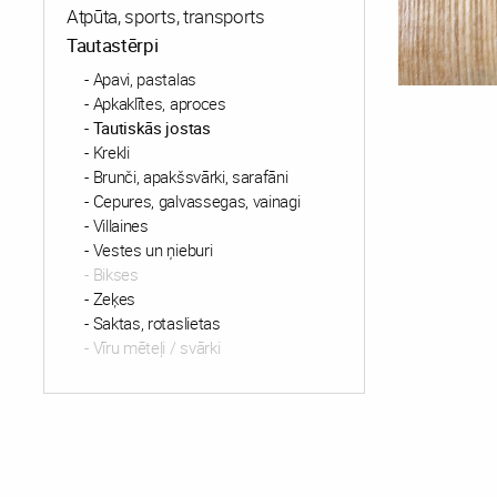
Atpūta, sports, transports
Tautastērpi
Apavi, pastalas
Apkaklītes, aproces
Tautiskās jostas
Krekli
Brunči, apakšsvārki, sarafāni
Cepures, galvassegas, vainagi
Villaines
Vestes un ņieburi
Bikses
Zeķes
Saktas, rotaslietas
Vīru mēteļi / svārki