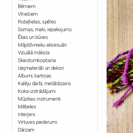
Bērniem
Vīriešiem
Rotaļlietas, spēles
Somas, maki, iepakojums
Ēkas un būves
Mājdzīvnieku aksesuāri
Vizuālā māksla
Skaistumkopšana
Izejmateriāli un dekori
Albumi, kartiņas
Kalēju darbi, metāldizains
Koka izstrādājumi
Mūzikas instrumenti
Mēbeles
Interjers
Virtuves piederumi
Dārzam