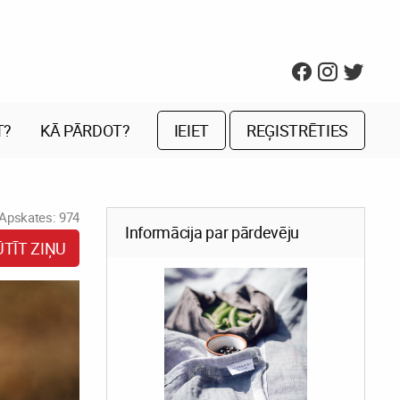
T?
KĀ PĀRDOT?
IEIET
REĢISTRĒTIES
Apskates: 974
Informācija par pārdevēju
ŪTĪT ZIŅU