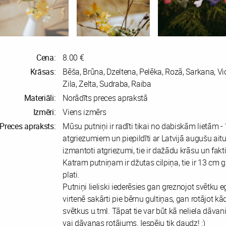
Cena:
8.00 €
Krāsas:
Bēša, Brūna, Dzeltena, Pelēka, Rozā, Sarkana, Vio
Zila, Zelta, Sudraba, Raiba
Materiāli:
Norādīts preces aprakstā
Izmēri:
Viens izmērs
Preces apraksts:
Mūsu putniņi ir radīti tikai no dabiskām lietām -
atgriezumiem un piepildīti ar Latvijā augušu aitu
izmantoti atgriezumi, tie ir dažādu krāsu un fakt
Katram putniņam ir džutas cilpiņa, tie ir 13 cm 
plati.
Putniņi lieliski iederēsies gan greznojot svētku eg
virtenē sakārti pie bērnu gultiņas, gan rotājot k
svētkus u.tml. Tāpat tie var būt kā neliela dāva
vai dāvanas rotājums. Iespēju tik daudz! :)