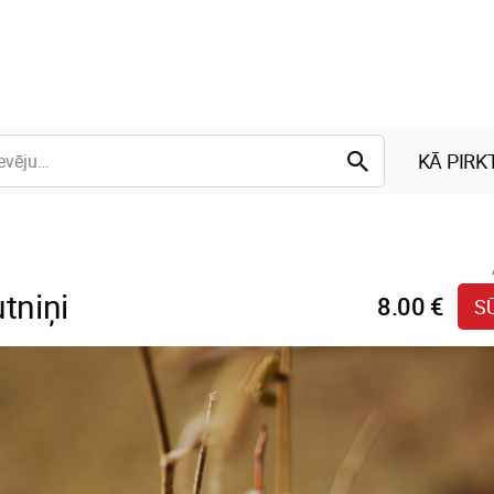
KĀ PIRK
tniņi
8.00 €
S