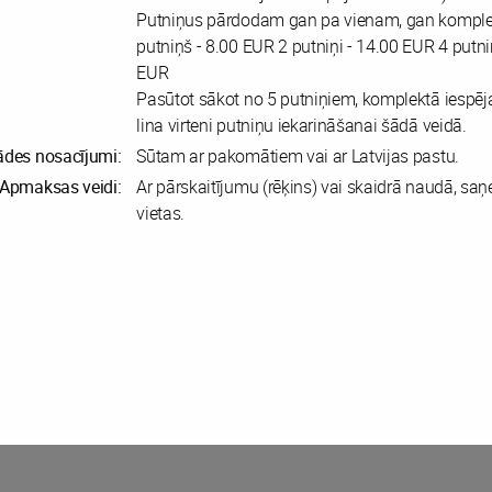
Putniņus pārdodam gan pa vienam, gan komple
putniņš - 8.00 EUR 2 putniņi - 14.00 EUR 4 putni
EUR
Pasūtot sākot no 5 putniņiem, komplektā iespēj
lina virteni putniņu iekarināšanai šādā veidā.
ādes nosacījumi:
Sūtam ar pakomātiem vai ar Latvijas pastu.
Apmaksas veidi:
Ar pārskaitījumu (rēķins) vai skaidrā naudā, saņ
vietas.