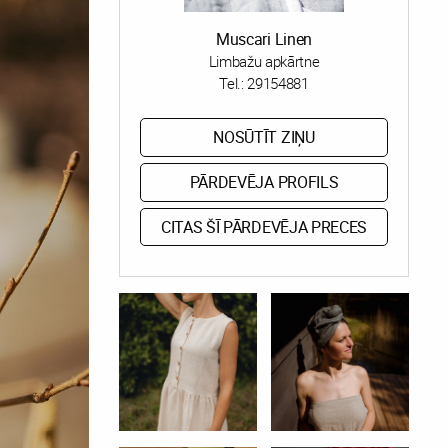
Muscari Linen
Limbažu apkārtne
Tel.:
29154881
NOSŪTĪT ZIŅU
PĀRDEVĒJA PROFILS
CITAS ŠĪ PĀRDEVĒJA PRECES