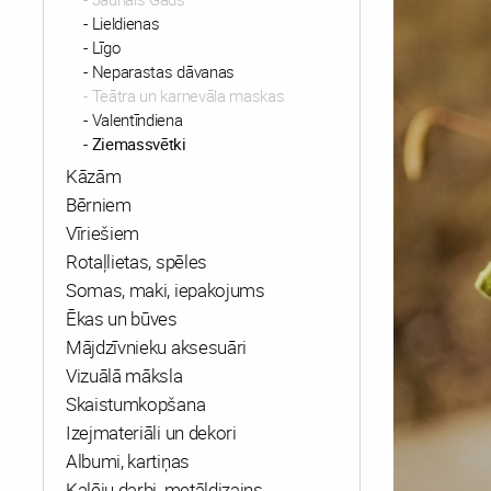
Lieldienas
Līgo
Neparastas dāvanas
Teātra un karnevāla maskas
Valentīndiena
Ziemassvētki
Kāzām
Bērniem
Vīriešiem
Rotaļlietas, spēles
Somas, maki, iepakojums
Ēkas un būves
Mājdzīvnieku aksesuāri
Vizuālā māksla
Skaistumkopšana
Izejmateriāli un dekori
Albumi, kartiņas
Kalēju darbi, metāldizains