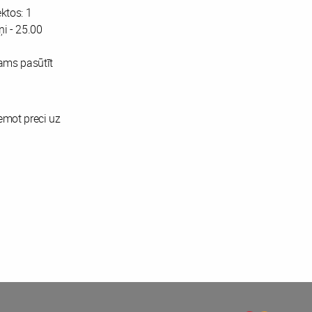
ktos: 1
ņi - 25.00
ams pasūtīt
emot preci uz