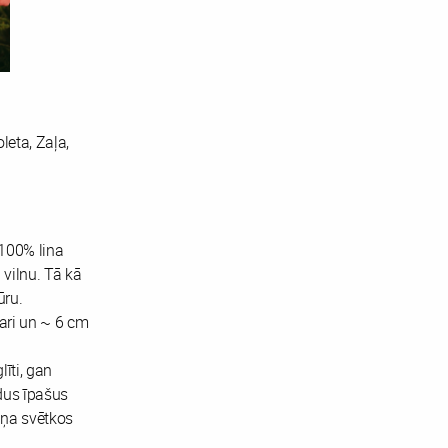
leta, Zaļa,
 100% lina
 vilnu. Tā kā
ūru.
gari un ~ 6 cm
līti, gan
ādus īpašus
niņa svētkos