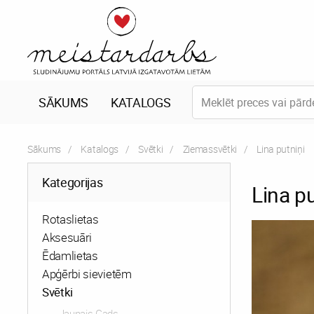
SĀKUMS
KATALOGS
Sākums
Katalogs
Svētki
Ziemassvētki
Current:
Lina putniņi
Kategorijas
Lina pu
Rotaslietas
Aksesuāri
Ēdamlietas
Apģērbi sievietēm
Svētki
Jaunais Gads