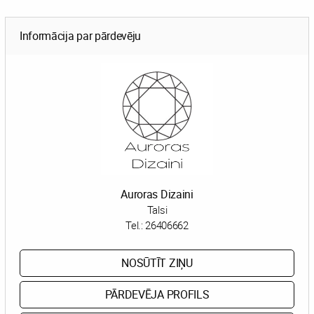
Informācija par pārdevēju
Auroras Dizaini
Talsi
Tel.:
26406662
NOSŪTĪT ZIŅU
PĀRDEVĒJA PROFILS