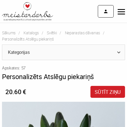
Sākums
Katalogs
Svētki
Neparastas dāvanas
Current:
Personalizēts Atslēgu piekariņš
Kategorijas
Apskates: 57
Personalizēts Atslēgu piekariņš
20.60 €
SŪTĪT ZIŅU