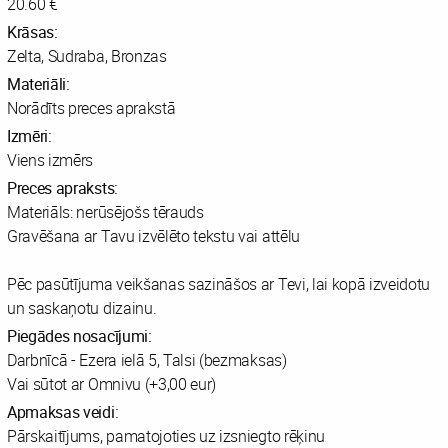
20.60 €
Krāsas:
Zelta, Sudraba, Bronzas
Materiāli:
Norādīts preces aprakstā
Izmēri:
Viens izmērs
Preces apraksts:
Materiāls: nerūsējošs tērauds
Gravēšana ar Tavu izvēlēto tekstu vai attēlu
Pēc pasūtījuma veikšanas sazināšos ar Tevi, lai kopā izveidotu
un saskaņotu dizainu.
Piegādes nosacījumi:
Darbnīcā - Ezera ielā 5, Talsi (bezmaksas)
Vai sūtot ar Omnivu (+3,00 eur)
Apmaksas veidi:
Pārskaitījums, pamatojoties uz izsniegto rēķinu