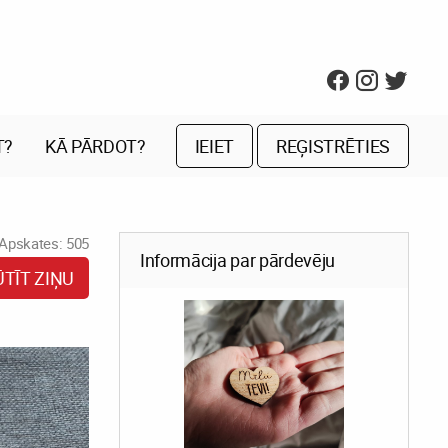
T?
KĀ PĀRDOT?
IEIET
REĢISTRĒTIES
Apskates: 505
Informācija par pārdevēju
ŪTĪT ZIŅU