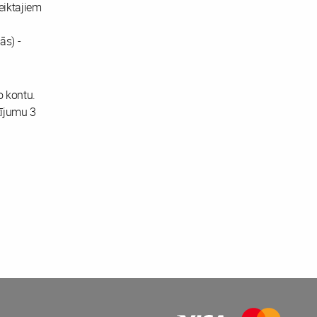
eiktajiem
ās) -
o kontu.
ījumu 3