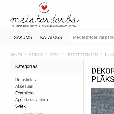
SĀKUMS
KATALOGS
Sākums
Katalogs
Svētki
Neparastas dāvanas
Curre
DEKO
Kategorijas
DEKOR
PLĀKS
Rotaslietas
Aksesuāri
Ēdamlietas
Apģērbi sievietēm
Svētki
Jaunais Gads