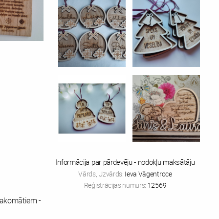
Informācija par pārdevēju - nodokļu maksātāju
Vārds, Uzvārds:
Ieva Vāgentroce
Reģistrācijas numurs:
12569
pakomātiem -