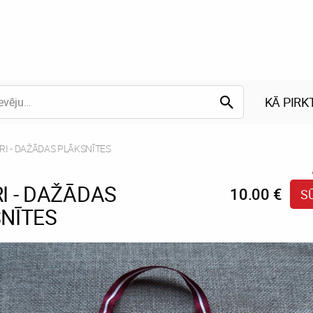
KĀ PIRK
nt:
RI - DAŽĀDAS PLĀKSNĪTES
I - DAŽĀDAS
10.00 €
S
NĪTES