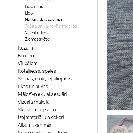
Lieldienas
Līgo
Neparastas dāvanas
Teātra un karnevāla maskas
Valentīndiena
Ziemassvētki
Kāzām
Bērniem
Vīriešiem
Rotaļlietas, spēles
Somas, maki, iepakojums
Ēkas un būves
Mājdzīvnieku aksesuāri
Vizuālā māksla
Skaistumkopšana
Izejmateriāli un dekori
Albumi, kartiņas
Kalēju darbi, metāldizains