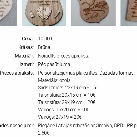
Cena:
10.00 €
Krāsas:
Brūna
Materiāli:
Norādīts preces aprakstā
Izmēri:
Pēc pasūtījuma
Preces apraksts:
Personalizējamas plāksnītes. Dažādās formās.
Materiāls: ozols
Sirds izmērs: 22x19 cm = 15€
Taisnstūra: 20x15 cm = 10€
Taisnstūra: 29x19 cm = 20€
Vairogs: 16x20 cm = 10€
Vairogs: 27x19 = 20€
ādes nosacījumi:
Piegāde Latvijas robežās ar Omniva, DPD, LPP 
2,50€