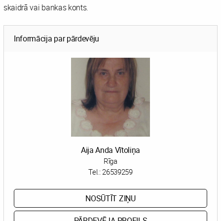
skaidrā vai bankas konts.
Informācija par pārdevēju
Aija Anda Vītoliņa
Rīga
Tel.:
26539259
NOSŪTĪT ZIŅU
PĀRDEVĒJA PROFILS