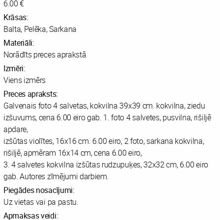
6.00 €
Krāsas:
Balta, Pelēka, Sarkana
Materiāli:
Norādīts preces aprakstā
Izmēri:
Viens izmērs
Preces apraksts:
Galvenais foto 4 salvetas, kokvilna 39x39 cm. kokvilna, ziedu
izšuvums, cena 6.00 eiro gab. 1. foto 4 salvetes, pusvilna, rišiljē
apdare,
izšūtas violītes, 16x16 cm. 6.00 eiro, 2 foto, sarkana kokvilna,
rišiljē, apmēram 16x14 cm, cena 6.00 eiro,
3. 4 salvetes kokvilna izšūtas rudzupuķes, 32x32 cm, 6.00 eiro
gab. Autores zīmējumi darbiem.
Piegādes nosacījumi:
Uz vietas vai pa pastu.
Apmaksas veidi: