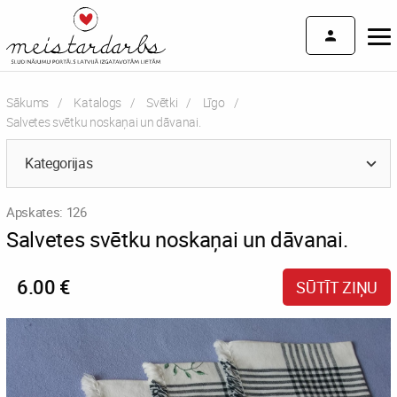
Sākums
Katalogs
Svētki
Līgo
Current:
Salvetes svētku noskaņai un dāvanai.
Kategorijas
Apskates: 126
Salvetes svētku noskaņai un dāvanai.
6.00 €
SŪTĪT ZIŅU