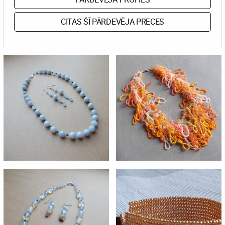
CITAS ŠĪ PĀRDEVĒJA PRECES