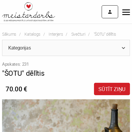
Sākums
Katalogs
Interjers
Svečturi
Current:
"ŠOTU" dēlītis
Kategorijas
Apskates: 231
"ŠOTU" dēlītis
70.00 €
SŪTĪT ZIŅU