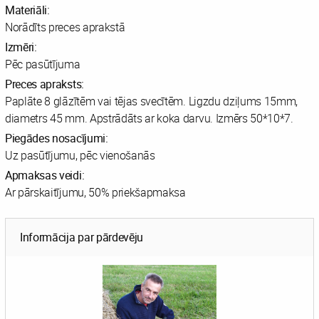
Materiāli:
Norādīts preces aprakstā
Izmēri:
Pēc pasūtījuma
Preces apraksts:
Paplāte 8 glāzītēm vai tējas svecītēm. Ligzdu dziļums 15mm,
diametrs 45 mm. Apstrādāts ar koka darvu. Izmērs 50*10*7.
Piegādes nosacījumi:
Uz pasūtījumu, pēc vienošanās
Apmaksas veidi:
Ar pārskaitījumu, 50% priekšapmaksa
Informācija par pārdevēju