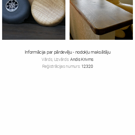
Informācija par pārdevēju - nodokļu maksātāju
Vārds, Uzvārds:
Andis Krivms
Reģistrācijas numurs:
12320