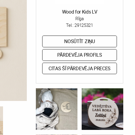
Wood for Kids LV
Rīga
Tel.:
29125321
NOSŪTĪT ZIŅU
PĀRDEVĒJA PROFILS
CITAS ŠĪ PĀRDEVĒJA PRECES