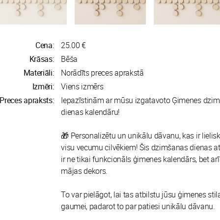
Cena:
25.00 €
Krāsas:
Bēša
Materiāli:
Norādīts preces aprakstā
Izmēri:
Viens izmērs
Preces apraksts:
Iepazīstinām ar mūsu izgatavoto Ģimenes dzi
dienas kalendāru!
🎁 Personalizētu un unikālu dāvanu, kas ir lielis
visu vecumu cilvēkiem! Šis dzimšanas dienas 
ir ne tikai funkcionāls ģimenes kalendārs, bet arī 
mājas dekors.
To var pielāgot, lai tas atbilstu jūsu ģimenes sti
gaumei, padarot to par patiesi unikālu dāvanu.