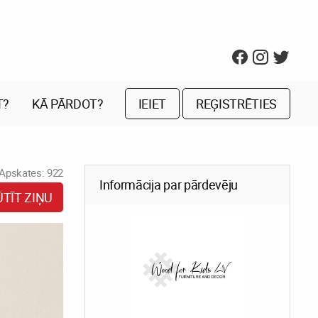
T?
KĀ PĀRDOT?
IEIET
REĢISTRĒTIES
Apskates: 922
Informācija par pārdevēju
ŪTĪT ZIŅU