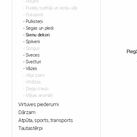
Pinumi
Pudeļu turētāji un korķu viļķi
Puķupodi
Pulksteņi
Segas un pledi
Sienu dekori
Spilveni
Spoguļi
Pieg
Sveces
Svečturi
Vāzes
Vēja zvani
Vitrāžas
Ziepju trauki
Mājas aromāti
Virtuves piederumi
Dārzam
Atpūta, sports, transports
Tautastērpi