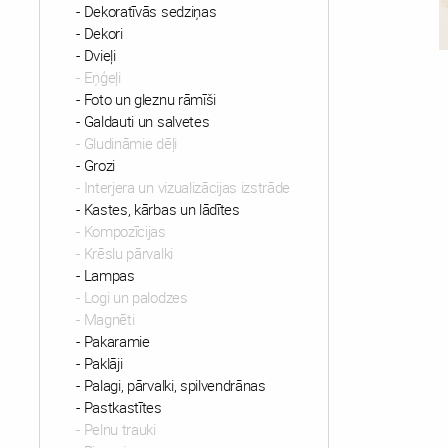
Dekoratīvās sedziņas
Dekori
Dvieļi
Eņģeļi
Foto un gleznu rāmīši
Galdauti un salvetes
Gludināmie dēļi
Grozi
Interjera un vizualizācijas izstrāde
Kastes, kārbas un lādītes
Kompozīcijas
Krēslu pārvalki
Lampas
Logi un palodzes
Magnēti
Pakaramie
Paklāji
Palagi, pārvalki, spilvendrānas
Pastkastītes
Pelnu trauki