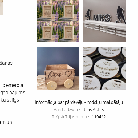
mšanas
ki piemērota
atgādinājums
kā stilīgs
Informācija par pārdevēju - nodokļu maksātāju
Vārds, Uzvārds:
Juris Astičs
Reģistrācijas numurs:
110462
lam un