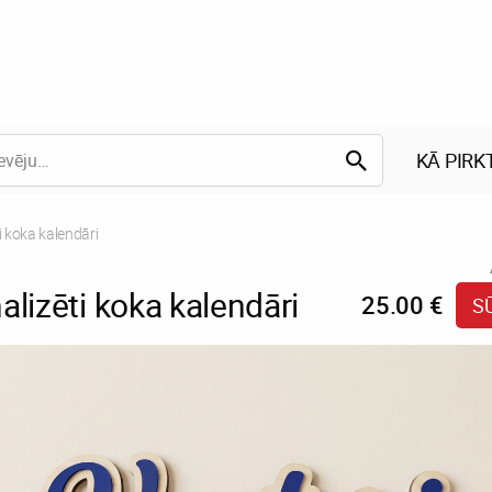
KĀ PIRK
i koka kalendāri
alizēti koka kalendāri
25.00 €
S