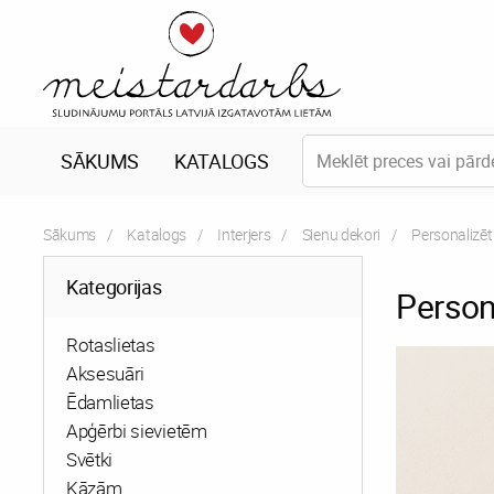
SĀKUMS
KATALOGS
Sākums
Katalogs
Interjers
Sienu dekori
Current:
Personalizēt
Kategorijas
Person
Rotaslietas
Aksesuāri
Ēdamlietas
Apģērbi sievietēm
Svētki
Kāzām