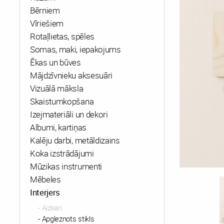
Bērniem
Vīriešiem
Rotaļlietas, spēles
Somas, maki, iepakojums
Ēkas un būves
Mājdzīvnieku aksesuāri
Vizuālā māksla
Skaistumkopšana
Izejmateriāli un dekori
Albumi, kartiņas
Kalēju darbi, metāldizains
Koka izstrādājumi
Mūzikas instrumenti
Mēbeles
Interjers
Aizkari
Apgleznots stikls