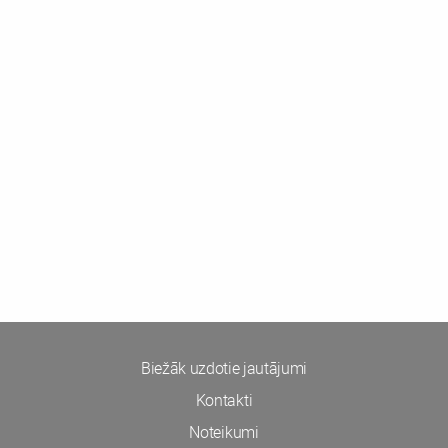
Biežāk uzdotie jautājumi
Kontakti
Noteikumi