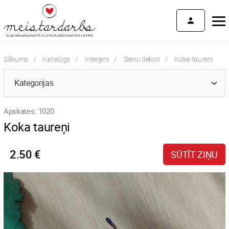
Sākums
Katalogs
Interjers
Sienu dekori
Current:
Koka taureņi
Kategorijas
Apskates: 1020
Koka taureņi
2.50 €
SŪTĪT ZIŅU