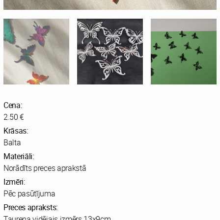
Cena:
2.50 €
Krāsas:
Balta
Materiāli:
Norādīts preces aprakstā
Izmēri:
Pēc pasūtījuma
Preces apraksts:
Taureņa vidējais izmērs 13x9cm