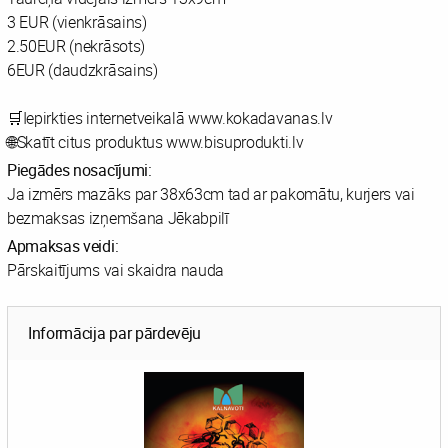
3 EUR (vienkrāsains)
2.50EUR (nekrāsots)
6EUR (daudzkrāsains)
🛒Iepirkties internetveikalā www.kokadavanas.lv
🌐Skatīt citus produktus www.bisuprodukti.lv
Piegādes nosacījumi:
Ja izmērs mazāks par 38x63cm tad ar pakomātu, kurjers vai
bezmaksas izņemšana Jēkabpilī
Apmaksas veidi:
Pārskaitījums vai skaidra nauda
Informācija par pārdevēju