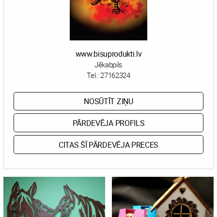
www.bisuprodukti.lv
Jēkabpils
Tel.:
27162324
NOSŪTĪT ZIŅU
PĀRDEVĒJA PROFILS
CITAS ŠĪ PĀRDEVĒJA PRECES