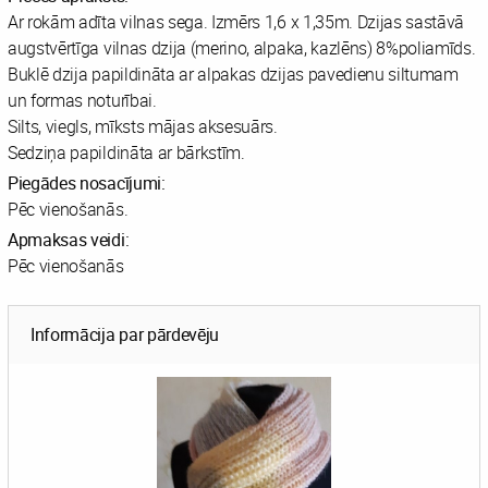
Ar rokām adīta vilnas sega. Izmērs 1,6 x 1,35m. Dzijas sastāvā
augstvērtīga vilnas dzija (merino, alpaka, kazlēns) 8%poliamīds.
Buklē dzija papildināta ar alpakas dzijas pavedienu siltumam
un formas noturībai.
Silts, viegls, mīksts mājas aksesuārs.
Sedziņa papildināta ar bārkstīm.
Piegādes nosacījumi:
Pēc vienošanās.
Apmaksas veidi:
Pēc vienošanās
Informācija par pārdevēju