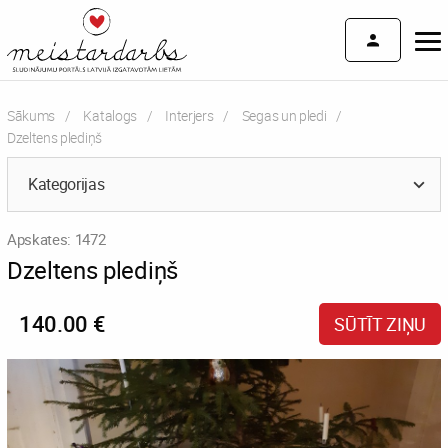
Sākums
Katalogs
Interjers
Segas un pledi
Current:
Dzeltens plediņš
Kategorijas
Apskates: 1472
Dzeltens plediņš
140.00 €
SŪTĪT ZIŅU