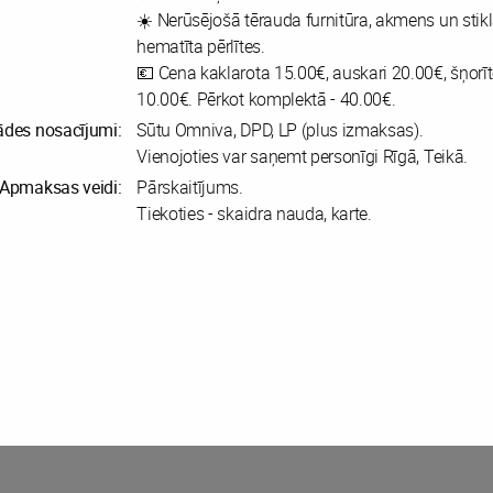
☀️ Nerūsējošā tērauda furnitūra, akmens un stikla
hematīta pērlītes.
💶 Cena kaklarota 15.00€, auskari 20.00€, šņorīt
10.00€. Pērkot komplektā - 40.00€.
ādes nosacījumi:
Sūtu Omniva, DPD, LP (plus izmaksas).
Vienojoties var saņemt personīgi Rīgā, Teikā.
Apmaksas veidi:
Pārskaitījums.
Tiekoties - skaidra nauda, karte.