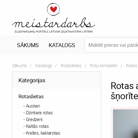
SĀKUMS
KATALOGS
Sākums
Katalogs
Rotaslietas
Rotu komplekti
Curren
Rotas 
Kategorijas
Rotas 
šņorīte
Rotaslietas
Auskari
Dzintara rotas
Gredzeni
Kaltās rotas
Krelles, kaklarotas