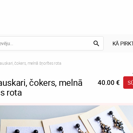
KĀ PIRK
t:
auskari, čokers, melnā šņorītes rota
auskari, čokers, melnā
40.00 €
S
s rota