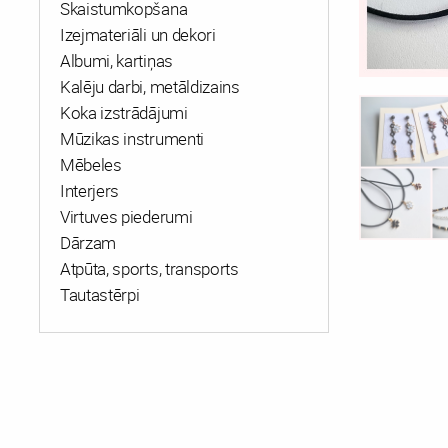
Skaistumkopšana
Izejmateriāli un dekori
Albumi, kartiņas
Kalēju darbi, metāldizains
Koka izstrādājumi
Mūzikas instrumenti
Mēbeles
Interjers
Virtuves piederumi
Dārzam
Atpūta, sports, transports
Tautastērpi