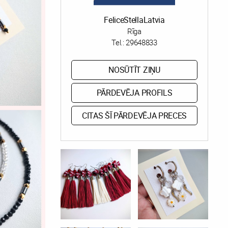
FeliceStellaLatvia
Rīga
Tel.:
29648833
NOSŪTĪT ZIŅU
PĀRDEVĒJA PROFILS
CITAS ŠĪ PĀRDEVĒJA PRECES