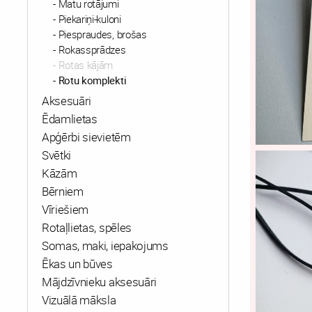
Matu rotājumi
Piekariņi-kuloni
Piespraudes, brošas
Rokassprādzes
Rotas kājām
Rotu komplekti
Aksesuāri
Ēdamlietas
Apģērbi sievietēm
Svētki
Kāzām
Bērniem
Vīriešiem
Rotaļlietas, spēles
Somas, maki, iepakojums
Ēkas un būves
Mājdzīvnieku aksesuāri
Vizuālā māksla