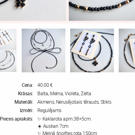
Cena:
40.00 €
Krāsas:
Balta, Melna, Violeta, Zelta
Materiāli:
Akmens, Nerusējošais tērauds, Stikls
Izmēri:
Regulējams
Preces apraksts:
✨ Kaklarota apm.38+5cm.
☀️ Auskari 7cm.
✨ Melnā šņorītes rota 150cm