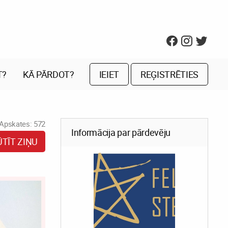
T?
KĀ PĀRDOT?
IEIET
REĢISTRĒTIES
Apskates: 572
Informācija par pārdevēju
ŪTĪT ZIŅU