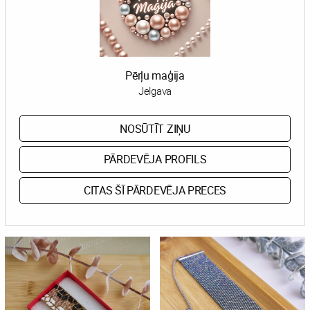
Pērļu maģija
Jelgava
NOSŪTĪT ZIŅU
PĀRDEVĒJA PROFILS
CITAS ŠĪ PĀRDEVĒJA PRECES