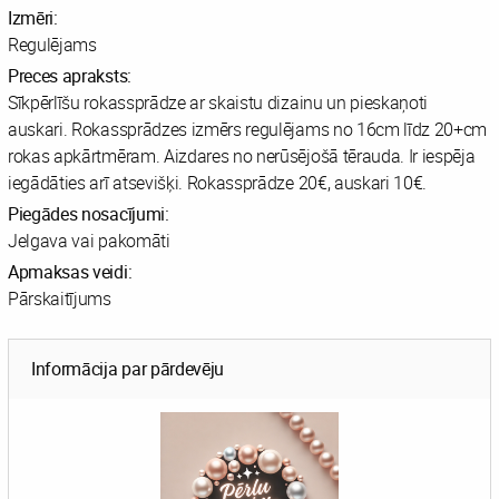
Izmēri:
Regulējams
Preces apraksts:
Sīkpērlīšu rokassprādze ar skaistu dizainu un pieskaņoti
auskari. Rokassprādzes izmērs regulējams no 16cm līdz 20+cm
rokas apkārtmēram. Aizdares no nerūsējošā tērauda. Ir iespēja
iegādāties arī atsevišķi. Rokassprādze 20€, auskari 10€.
Piegādes nosacījumi:
Jelgava vai pakomāti
Apmaksas veidi:
Pārskaitījums
Informācija par pārdevēju