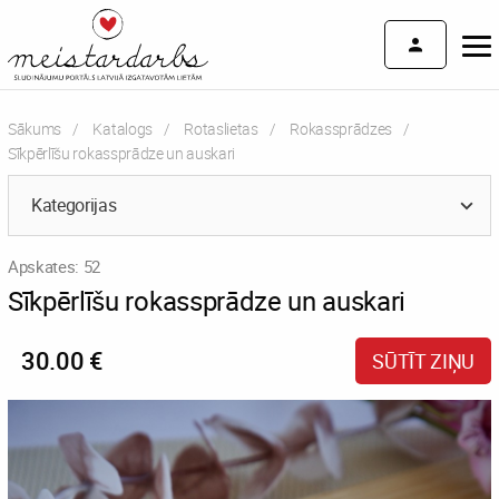
Sākums
Katalogs
Rotaslietas
Rokassprādzes
Current:
Sīkpērlīšu rokassprādze un auskari
Kategorijas
Apskates: 52
Sīkpērlīšu rokassprādze un auskari
30.00 €
SŪTĪT ZIŅU