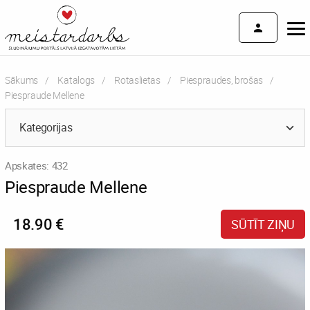
Sākums
Katalogs
Rotaslietas
Piespraudes, brošas
Current:
Piespraude Mellene
Kategorijas
Apskates: 432
Piespraude Mellene
18.90 €
SŪTĪT ZIŅU