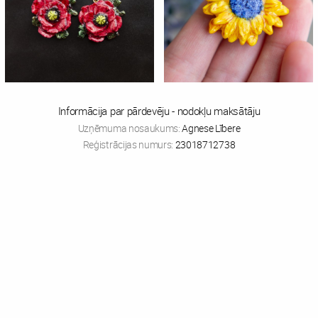
Informācija par pārdevēju - nodokļu maksātāju
Uzņēmuma nosaukums:
Agnese Lībere
Reģistrācijas numurs:
23018712738