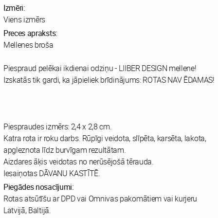
Izmēri:
Viens izmērs
Preces apraksts:
Mellenes broša
Piespraud pelēkai ikdienai odziņu - LIIBER DESIGN mellene!
Izskatās tik gardi, ka jāpieliek brīdinājums: ROTAS NAV ĒDAMAS!
Piespraudes izmērs: 2,4 x 2,8 cm.
Katra rota ir roku darbs. Rūpīgi veidota, slīpēta, karsēta, lakota,
apgleznota līdz burvīgam rezultātam.
Aizdares āķis veidotas no nerūsējošā tērauda.
Iesaiņotas DĀVANU KASTĪTĒ.
Piegādes nosacījumi:
Rotas atsūtīšu ar DPD vai Omnivas pakomātiem vai kurjeru
Latvijā, Baltijā.