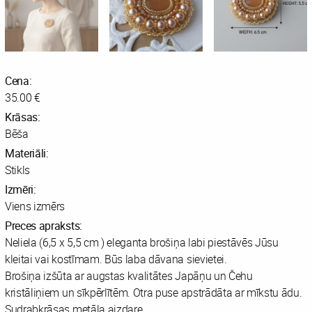
Cena:
35.00 €
Krāsas:
Bēša
Materiāli:
Stikls
Izmēri:
Viens izmērs
Preces apraksts:
Neliela (6,5 x 5,5 cm ) eleganta brošiņa labi piestāvēs Jūsu
kleitai vai kostīmam. Būs laba dāvana sievietei.
Brošiņa izšūta ar augstas kvalitātes Japāņu un Čehu
kristāliņiem un sīkpērlītēm. Otra puse apstrādāta ar mīkstu ādu.
Sudrabkrāsas metāla aizdare.