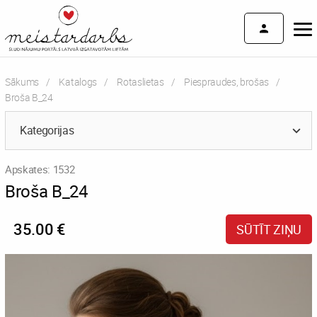
Sākums
Katalogs
Rotaslietas
Piespraudes, brošas
Current:
Broša B_24
Kategorijas
Apskates: 1532
Broša B_24
35.00 €
SŪTĪT ZIŅU