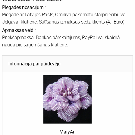
Piegādes nosacījumi:
Piegāde ar Latvijas Pasts, Omniva pakomātu starpniecību vai
Jelgavā- klātienē. Sūtīšanas izmaksas sedz klients (4.- Euro)
Apmaksas veidi:
Priekšapmaksa. Bankas pārskaitījums, PayPal vai skaidrā
naudā pie saņemšanas klātienē.
Informācija par pārdevēju
MaryAn