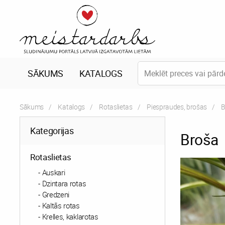
SĀKUMS
KATALOGS
Sākums
Katalogs
Rotaslietas
Piespraudes, brošas
C
B
Kategorijas
Broša
Rotaslietas
Auskari
Dzintara rotas
Gredzeni
Kaltās rotas
Krelles, kaklarotas