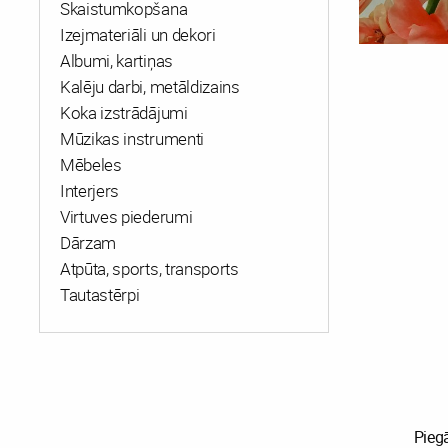
Skaistumkopšana
Izejmateriāli un dekori
Albumi, kartiņas
Kalēju darbi, metāldizains
Koka izstrādājumi
Mūzikas instrumenti
Mēbeles
Interjers
Virtuves piederumi
Dārzam
Atpūta, sports, transports
Tautastērpi
Pieg