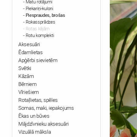
Matu rotājumi
Piekariņi-kuloni
Piespraudes, brošas
Rokassprādzes
Rotas kājām
Rotu komplekti
Aksesuāri
Ēdamlietas
Apģērbi sievietēm
Svētki
Kāzām
Bērniem
Vīriešiem
Rotaļlietas, spēles
Somas, maki, iepakojums
Ēkas un būves
Mājdzīvnieku aksesuāri
Vizuālā māksla