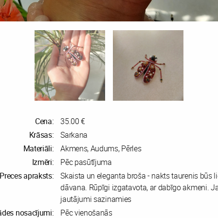
Cena:
35.00 €
Krāsas:
Sarkana
Materiāli:
Akmens, Audums, Pērles
Izmēri:
Pēc pasūtījuma
Preces apraksts:
Skaista un eleganta broša - nakts taurenis būs li
dāvana. Rūpīgi izgatavota, ar dabīgo akmeni. Ja p
jautājumi sazinamies
ādes nosacījumi:
Pēc vienošanās