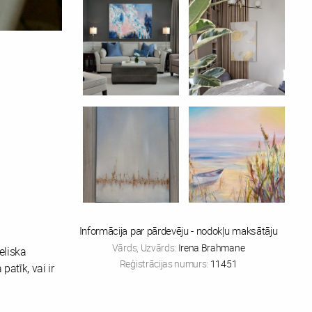
Informācija par pārdevēju - nodokļu maksātāju
Vārds, Uzvārds:
Irena Brahmane
eliska
Reģistrācijas numurs:
11451
atīk, vai ir