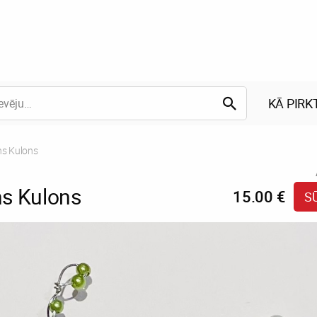
KĀ PIRK
t:
s Kulons
s Kulons
15.00 €
S