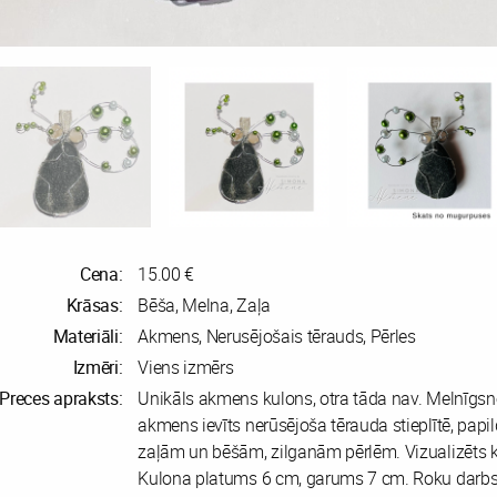
Cena:
15.00 €
Krāsas:
Bēša, Melna, Zaļa
Materiāli:
Akmens, Nerusējošais tērauds, Pērles
Izmēri:
Viens izmērs
Preces apraksts:
Unikāls akmens kulons, otra tāda nav. Melnīgsnē
akmens ievīts nerūsējoša tērauda stieplītē, papi
zaļām un bēšām, zilganām pērlēm. Vizualizēts k
Kulona platums 6 cm, garums 7 cm. Roku darbs