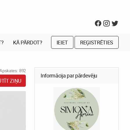
T?
KĀ PĀRDOT?
IEIET
REĢISTRĒTIES
Apskates: 892
Informācija par pārdevēju
ŪTĪT ZIŅU