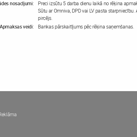
ādes nosacījumi:
Preci izsūtu 5 darba dienu laikā no rēķina apma
Sūtu ar Omniva, DPD vai LV pasta starpniecību
pircējs.
Apmaksas veidi:
Bankas pārskaitījums pēc rēķina saņemšanas.
Reklāma