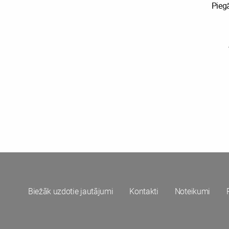
Pieg
Biežāk uzdotie jautājumi
Kontakti
Noteikumi