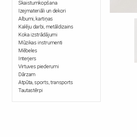
Skaistumkopšana
Izejmateriāli un dekori
Albumi, kartiņas
Kalēju darbi, metāldizains
Koka izstrādājumi
Mūzikas instrumenti
Mēbeles
Interjers
Virtuves piederumi
Dārzam
Atpūta, sports, transports
Tautastērpi