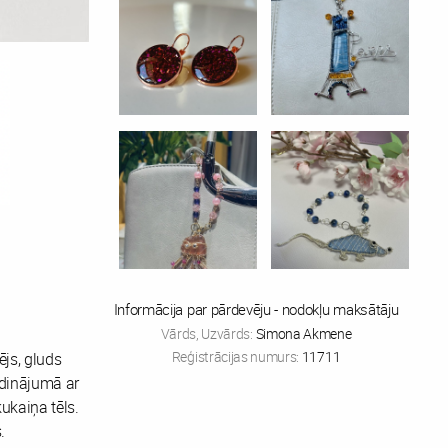
Informācija par pārdevēju - nodokļu maksātāju
Vārds, Uzvārds:
Simona Akmene
Reģistrācijas numurs:
11711
js, gluds
ldinājumā ar
ukaiņa tēls.
.