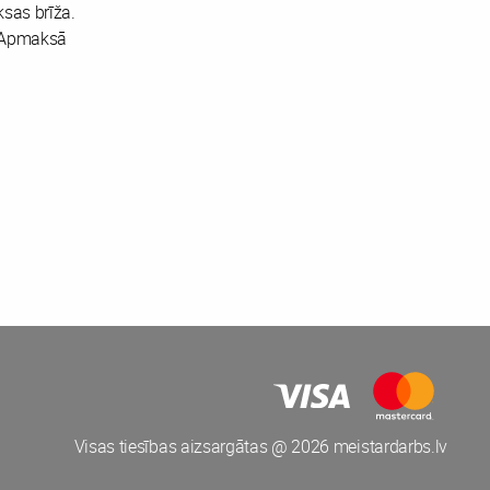
ksas brīža.
. Apmaksā
Visas tiesības aizsargātas @ 2026 meistardarbs.lv