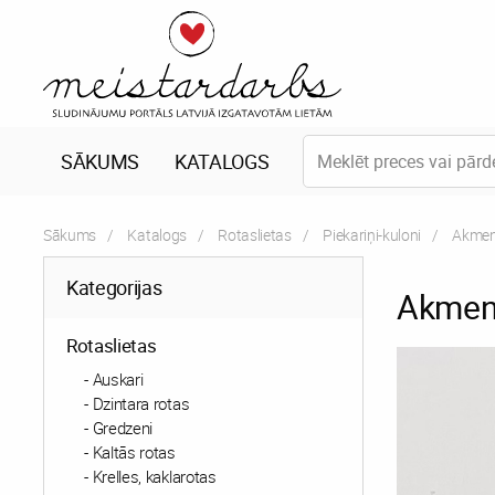
SĀKUMS
KATALOGS
Sākums
Katalogs
Rotaslietas
Piekariņi-kuloni
Curren
Akmen
Kategorijas
Akmen
Rotaslietas
Auskari
Dzintara rotas
Gredzeni
Kaltās rotas
Krelles, kaklarotas