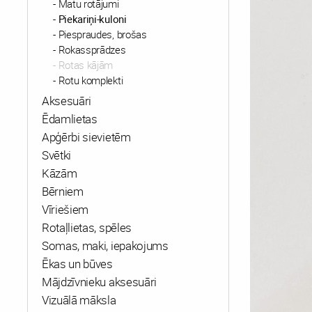
Matu rotājumi
Piekariņi-kuloni
Piespraudes, brošas
Rokassprādzes
Rotas kājām
Rotu komplekti
Aksesuāri
Ēdamlietas
Apģērbi sievietēm
Svētki
Kāzām
Bērniem
Vīriešiem
Rotaļlietas, spēles
Somas, maki, iepakojums
Ēkas un būves
Mājdzīvnieku aksesuāri
Vizuālā māksla