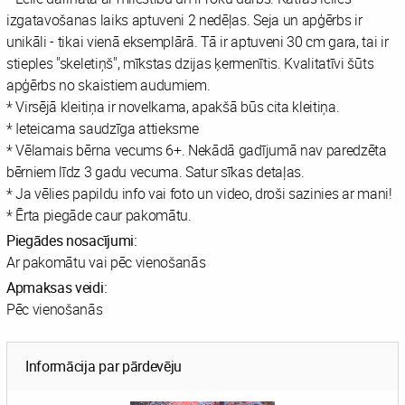
izgatavošanas laiks aptuveni 2 nedēļas. Seja un apģērbs ir
unikāli - tikai vienā eksemplārā. Tā ir aptuveni 30 cm gara, tai ir
stieples "skeletiņš", mīkstas dzijas ķermenītis. Kvalitatīvi šūts
apģērbs no skaistiem audumiem.
* Virsējā kleitiņa ir novelkama, apakšā būs cita kleitiņa.
* Ieteicama saudzīga attieksme
* Vēlamais bērna vecums 6+. Nekādā gadījumā nav paredzēta
bērniem līdz 3 gadu vecuma. Satur sīkas detaļas.
* Ja vēlies papildu info vai foto un video, droši sazinies ar mani!
* Ērta piegāde caur pakomātu.
Piegādes nosacījumi:
Ar pakomātu vai pēc vienošanās
Apmaksas veidi:
Pēc vienošanās
Informācija par pārdevēju