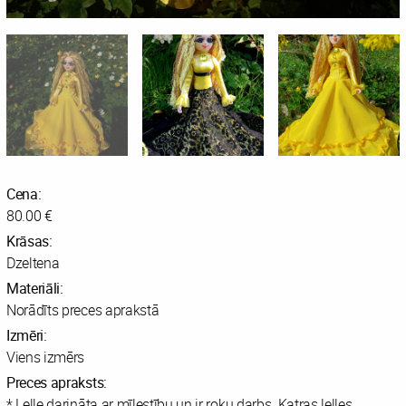
Cena:
80.00 €
Krāsas:
Dzeltena
Materiāli:
Norādīts preces aprakstā
Izmēri:
Viens izmērs
Preces apraksts:
* Lelle darināta ar mīlestību un ir roku darbs. Katras lelles