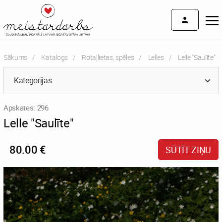
Sākums
Katalogs
Rotaļlietas, spēles
Lelles
Current:
Lelle "Saulīte"
Kategorijas
Apskates: 296
Lelle "Saulīte"
80.00 €
SŪTĪT ZIŅU