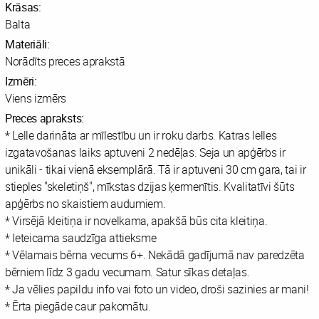
Krāsas:
Balta
Materiāli:
Norādīts preces aprakstā
Izmēri:
Viens izmērs
Preces apraksts:
* Lelle darināta ar mīlestību un ir roku darbs. Katras lelles
izgatavošanas laiks aptuveni 2 nedēļas. Seja un apģērbs ir
unikāli - tikai vienā eksemplārā. Tā ir aptuveni 30 cm gara, tai ir
stieples "skeletiņš", mīkstas dzijas ķermenītis. Kvalitatīvi šūts
apģērbs no skaistiem audumiem.
* Virsējā kleitiņa ir novelkama, apakšā būs cita kleitiņa.
* Ieteicama saudzīga attieksme
* Vēlamais bērna vecums 6+. Nekādā gadījumā nav paredzēta
bērniem līdz 3 gadu vecumam. Satur sīkas detaļas.
* Ja vēlies papildu info vai foto un video, droši sazinies ar mani!
* Ērta piegāde caur pakomātu.