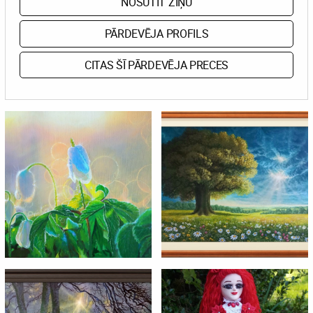
NOSŪTĪT ZIŅU
PĀRDEVĒJA PROFILS
CITAS ŠĪ PĀRDEVĒJA PRECES