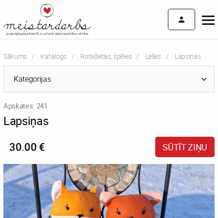
Sākums
Katalogs
Rotaļlietas, spēles
Lelles
Current:
Lapsiņas
Kategorijas
Apskates: 241
Lapsiņas
30.00 €
SŪTĪT ZIŅU