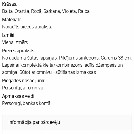
Krāsas:
Balta, Oranža, Rozā, Sarkana, Violeta, Raiba
Materiāli:
Norādīts preces aprakstā
Izmēri:
Viens izmērs
Preces apraksts:
No auduma šūtas lapsiņas. Pildījums sintepons. Garums 38 cm.
Lapsiņai komplektā kleita/kombinezons, adīts džemperis un
somiņa. Sūtot ar omnivu +sūtīšanas izmaksas
Piegādes nosacījumi:
Personīgi, ar omnivu
Apmaksas veidi:
Personīgi, bankas kontā
Informācija par pārdevēju