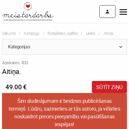
Sākums
Katalogs
Rotaļlietas, spēles
Lelles
Current:
Aitiņa.
Kategorijas
Apskates: 832
Aitiņa.
49.00 €
SŪTĪT ZIŅU
Šim sludinājumam ir beidzies publicēšanas
termiņš. Lūdzu, sazinieties ar tās autoru, ja vēlaties
noskaidrot preces pieejamību vai pasūtīšanas
iespējas!