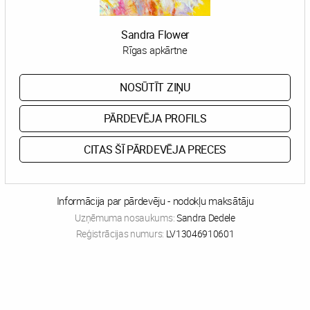
Sandra Flower
Rīgas apkārtne
NOSŪTĪT ZIŅU
PĀRDEVĒJA PROFILS
CITAS ŠĪ PĀRDEVĒJA PRECES
Informācija par pārdevēju - nodokļu maksātāju
Uzņēmuma nosaukums:
Sandra Dedele
Reģistrācijas numurs:
LV13046910601