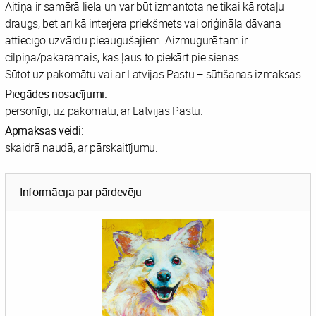
Aitiņa ir samērā liela un var būt izmantota ne tikai kā rotaļu
draugs, bet arī kā interjera priekšmets vai oriģināla dāvana
attiecīgo uzvārdu pieaugušajiem. Aizmugurē tam ir
cilpiņa/pakaramais, kas ļaus to piekārt pie sienas.
Sūtot uz pakomātu vai ar Latvijas Pastu + sūtīšanas izmaksas.
Piegādes nosacījumi:
personīgi, uz pakomātu, ar Latvijas Pastu.
Apmaksas veidi:
skaidrā naudā, ar pārskaitījumu.
Informācija par pārdevēju