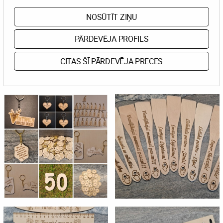
NOSŪTĪT ZIŅU
PĀRDEVĒJA PROFILS
CITAS ŠĪ PĀRDEVĒJA PRECES