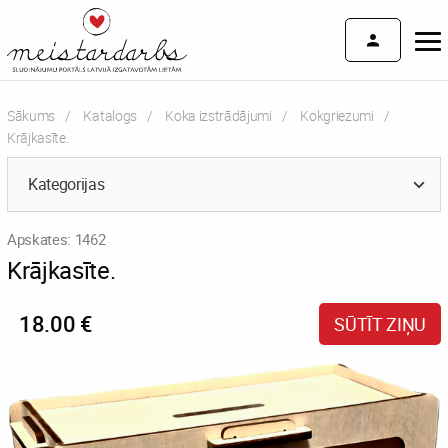
Sākums
Katalogs
Koka izstrādājumi
Kokgriezumi
Current:
Krājkasīte.
Kategorijas
Apskates: 1462
Krājkasīte.
18.00 €
SŪTĪT ZIŅU