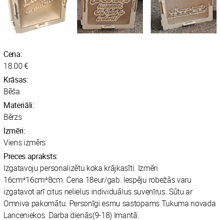
Cena:
18.00 €
Krāsas:
Bēša
Materiāli:
Bērzs
Izmēri:
Viens izmērs
Preces apraksts:
Izgatavoju personalizētu koka krājkasīti. Izmēri
16cm*16cm*8cm. Cena 18eur/gab. Iespēju robežās varu
izgatavot arī citus nelielus individuālus suvenīrus. Sūtu ar
Omniva pakomātu. Personīgi esmu sastopams Tukuma novada
Lanceniekos. Darba dienās(9-18) Imantā.