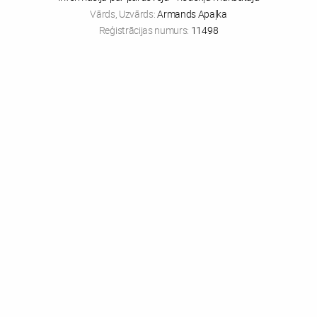
Vārds, Uzvārds:
Armands Apaļka
Reģistrācijas numurs:
11498