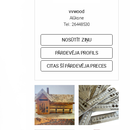
vvwood
Alūksne
Tel.:
26448530
NOSŪTĪT ZIŅU
PĀRDEVĒJA PROFILS
CITAS ŠĪ PĀRDEVĒJA PRECES