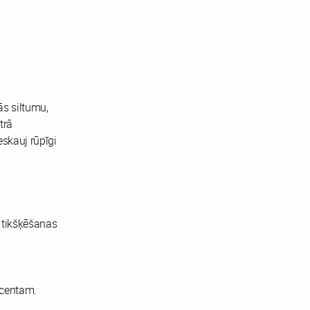
ās siltumu,
trā
eskauj rūpīgi
 tikšķēšanas
akcentam.