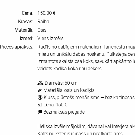
Cena:
150.00 €
Krāsas:
Raiba
Materiāli:
Osis
Izmēri:
Viens izmērs
Preces apraksts:
Radīts no dabīgiem materiāliem, lai ienestu māj
mieru un unikālu dabas noskaņu. Pulksteņa cen
izmantots skaists oša koks, savukārt apkārt to i
veidots kadiķa koka ripu dekors.
🕰️ Diametrs: 50 cm
🌿 Materiāls: osis un kadiķis
🔇 Kluss, plūstošs mehānisms — bez kaitinošas
💶 Cena: 150 €
🚚 Bezmaksas piegāde
Lieliska izvēle mājoklim, dāvanai vai interjera 
Katrs pulkstenis ir īpašs un neatkārtojams.