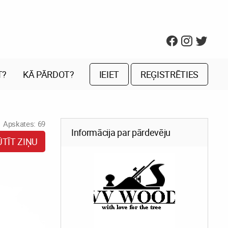
T?
KĀ PĀRDOT?
IEIET
REĢISTRĒTIES
Apskates: 69
Informācija par pārdevēju
ŪTĪT ZIŅU