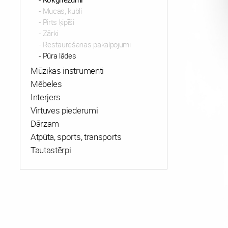
Mucas, kubli
Pirts ķipīši
Zārki
Restaurēšanas pakalpojumi
Pūra lādes
Mūzikas instrumenti
Mēbeles
Interjers
Virtuves piederumi
Dārzam
Atpūta, sports, transports
Tautastērpi