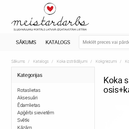
SĀKUMS
KATALOGS
Sākums
Katalogs
Koka izstrādājumi
Kokgriezumi
Cu
Ko
Kategorijas
Koka s
osis+k
Rotaslietas
Aksesuāri
Ēdamlietas
Apģērbi sievietēm
Svētki
Kāzām