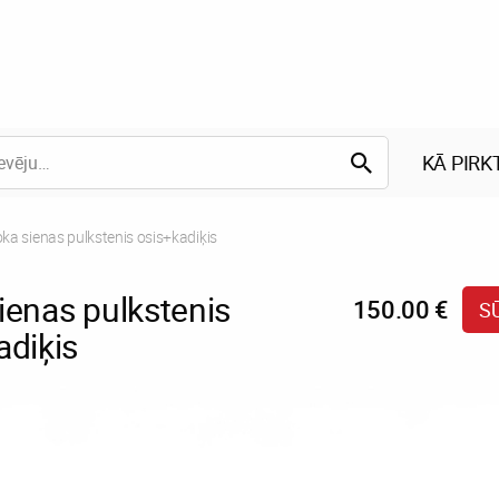
KĀ PIRK
rrent:
ka sienas pulkstenis osis+kadiķis
ienas pulkstenis
150.00 €
S
adiķis