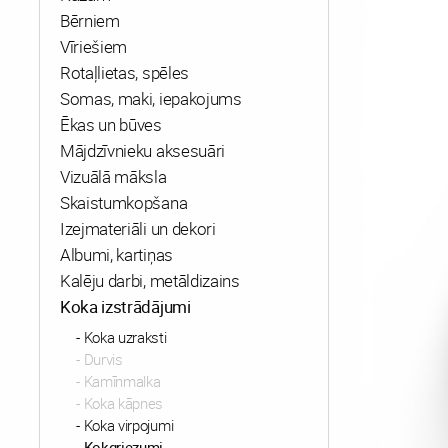
Bērniem
Vīriešiem
Rotaļlietas, spēles
Somas, maki, iepakojums
Ēkas un būves
Mājdzīvnieku aksesuāri
Vizuālā māksla
Skaistumkopšana
Izejmateriāli un dekori
Albumi, kartiņas
Kalēju darbi, metāldizains
Koka izstrādājumi
Koka uzraksti
Durvis
Kamīnmalka
Koka kāpnes
Koka virpojumi
Kokgriezumi