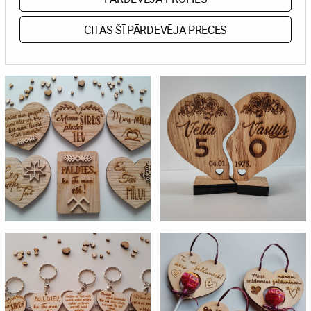
CITAS ŠĪ PĀRDEVĒJA PRECES