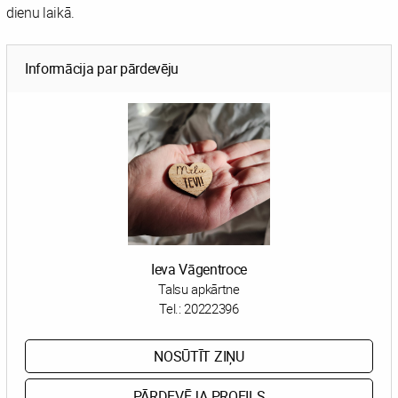
dienu laikā.
Informācija par pārdevēju
Ieva Vāgentroce
Talsu apkārtne
Tel.:
20222396
NOSŪTĪT ZIŅU
PĀRDEVĒJA PROFILS