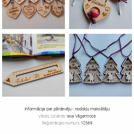
Informācija par pārdevēju - nodokļu maksātāju
Vārds, Uzvārds:
Ieva Vāgentroce
Reģistrācijas numurs:
12569