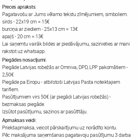
Preces apraksts:
Pagatavošu ar Jums vēlamo tekstu zīmējumiem, simboliem.
sirds - 22x19 cm = 15€
burciņa ar ziediem - 25x13 cm = 13€
apaļš - 20 cm = 13€
Lai saņemtu vairāk bildes ar piedāvājumu, sazinieties ar mani
rakstot uz whatsapp.
Piegādes nosacījumi:
Piegāde Latvijas robežās ar Omniva, DPD, LPP pakomātiem -
2,50€
Piegāde pa Eiropu - atbilstoši Latvijas Pasta noteiktajiem
tarifiem.
Pasūtījumiem virs 50€ (ar piegādi Latvijas robežās) -
bezmaksas piegāde.
Izsūtot pasūtījumu, sazinos ar pasūtītāju.
Apmaksas veidi:
Priekšapmaksa, veicot pārskaitījumu uz norādīto kontu.
Pēc maksājuma saņemšanas pagatavoju pasūtījumu 3 darba