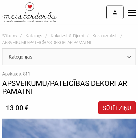
Sākums
Katalogs
Koka izstrādājumi
Koka uzraksti
Current:
APSVEIKUMU/PATEICĪBAS DEKORI AR PAMATNI
Kategorijas
Apskates: 811
APSVEIKUMU/PATEICĪBAS DEKORI AR
PAMATNI
13.00 €
SŪTĪT ZIŅU