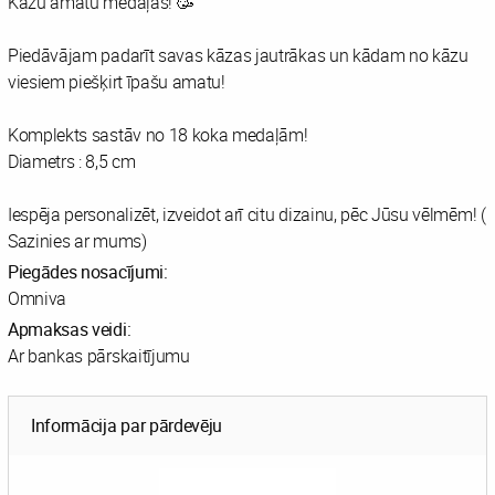
Kāzu amatu medaļas! 🥳
Piedāvājam padarīt savas kāzas jautrākas un kādam no kāzu
viesiem piešķirt īpašu amatu!
Komplekts sastāv no 18 koka medaļām!
Diametrs : 8,5 cm
Iespēja personalizēt, izveidot arī citu dizainu, pēc Jūsu vēlmēm! (
Sazinies ar mums)
Piegādes nosacījumi:
Omniva
Apmaksas veidi:
Ar bankas pārskaitījumu
Informācija par pārdevēju