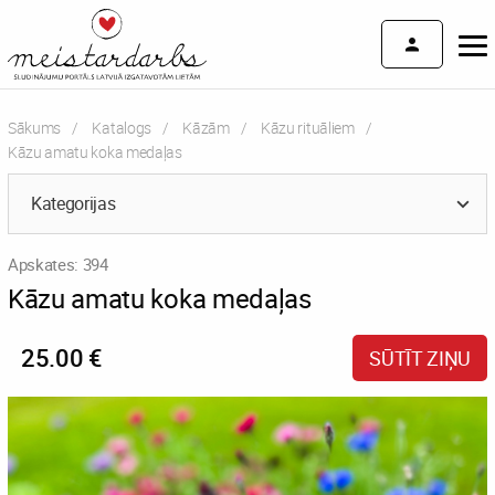
Sākums
Katalogs
Kāzām
Kāzu rituāliem
Current:
Kāzu amatu koka medaļas
Kategorijas
Apskates: 394
Kāzu amatu koka medaļas
25.00 €
SŪTĪT ZIŅU