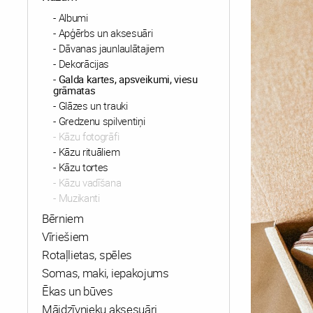
Albumi
Apģērbs un aksesuāri
Dāvanas jaunlaulātajiem
Dekorācijas
Galda kartes, apsveikumi, viesu
grāmatas
Glāzes un trauki
Gredzenu spilventiņi
Kāzu fotogrāfi
Kāzu rituāliem
Kāzu tortes
Kāzu vadīšana
Muzikanti
Bērniem
Vīriešiem
Rotaļlietas, spēles
Somas, maki, iepakojums
Ēkas un būves
Mājdzīvnieku aksesuāri