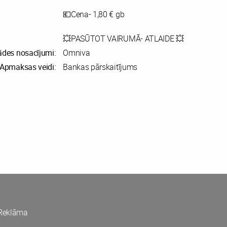
💶Cena- 1,80 € gb
💥PASŪTOT VAIRUMĀ- ATLAIDE 💥
ādes nosacījumi:
Omniva
Apmaksas veidi:
Bankas pārskaitījums
Reklāma