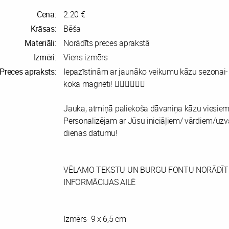
Cena:
2.20 €
Krāsas:
Bēša
Materiāli:
Norādīts preces aprakstā
Izmēri:
Viens izmērs
Preces apraksts:
Iepazīstinām ar jaunāko veikumu kāzu sezonai- 
koka magnēti! 👰🏻‍♀️🤵🏻‍♂️
Jauka, atmiņā paliekoša dāvaniņa kāzu viesiem
Personalizējam ar Jūsu iniciāļiem/ vārdiem/uzva
dienas datumu!
VĒLAMO TEKSTU UN BURGU FONTU NORĀDĪT
INFORMĀCIJAS AILĒ
Izmērs- 9 x 6,5 cm