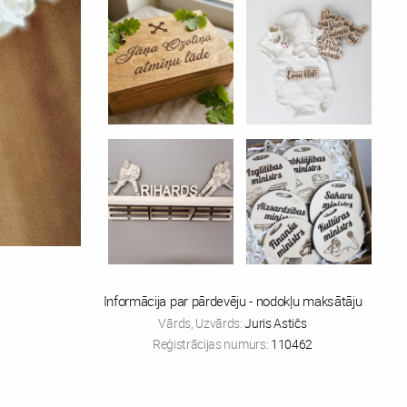
Informācija par pārdevēju - nodokļu maksātāju
Vārds, Uzvārds:
Juris Astičs
Reģistrācijas numurs:
110462