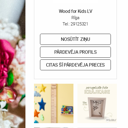
Wood for Kids LV
Rīga
Tel.:
29125321
NOSŪTĪT ZIŅU
PĀRDEVĒJA PROFILS
CITAS ŠĪ PĀRDEVĒJA PRECES