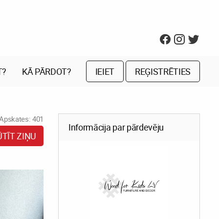
T?
KĀ PĀRDOT?
IEIET
REĢISTRĒTIES
Apskates: 401
Informācija par pārdevēju
ŪTĪT ZIŅU