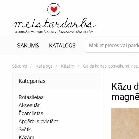
SĀKUMS
KATALOGS
Sākums
Katalogs
Kāzām
Galda kartes, apsveikumi, vie
Kategorijas
Kāzu d
magnē
Rotaslietas
Aksesuāri
Ēdamlietas
Apģērbi sievietēm
Svētki
Kāzām