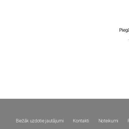
Pieg
Biežāk uzdotie jautājumi
Kontakti
Noteikumi