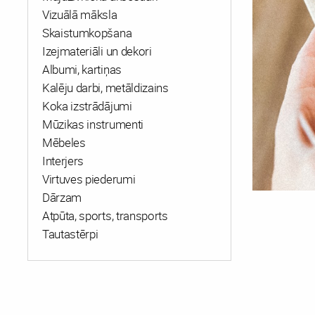
Vizuālā māksla
Skaistumkopšana
Izejmateriāli un dekori
Albumi, kartiņas
Kalēju darbi, metāldizains
Koka izstrādājumi
Mūzikas instrumenti
Mēbeles
Interjers
Virtuves piederumi
Dārzam
Atpūta, sports, transports
Tautastērpi