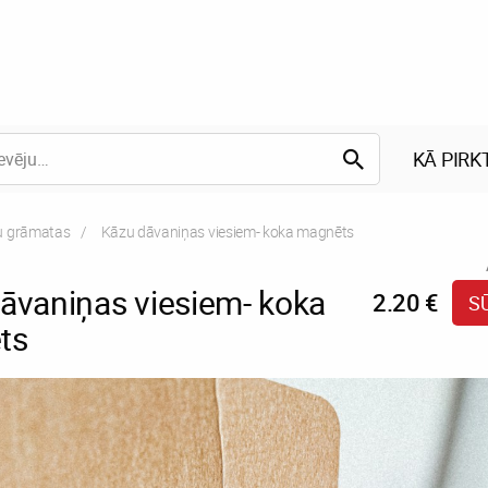
KĀ PIRK
su grāmatas
Current:
Kāzu dāvaniņas viesiem- koka magnēts
āvaniņas viesiem- koka
2.20 €
S
ts