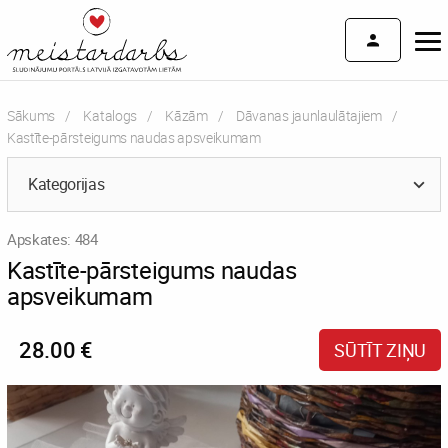
Sākums
Katalogs
Kāzām
Dāvanas jaunlaulātajiem
Current:
Kastīte-pārsteigums naudas apsveikumam
Kategorijas
Apskates: 484
Kastīte-pārsteigums naudas
apsveikumam
28.00 €
SŪTĪT ZIŅU