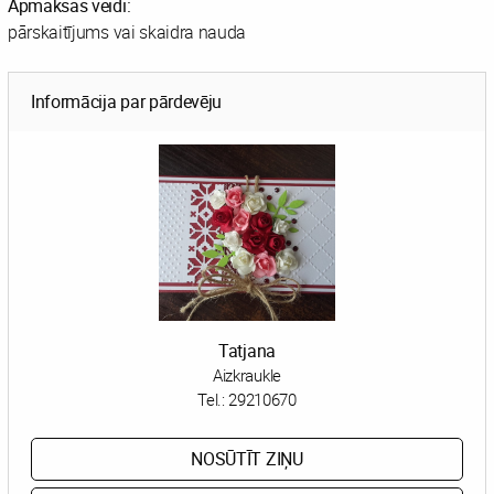
Apmaksas veidi:
pārskaitījums vai skaidra nauda
Informācija par pārdevēju
Tatjana
Aizkraukle
Tel.:
29210670
NOSŪTĪT ZIŅU