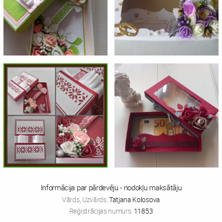
Informācija par pārdevēju - nodokļu maksātāju
Vārds, Uzvārds:
Tatjana Kolosova
Reģistrācijas numurs:
11853