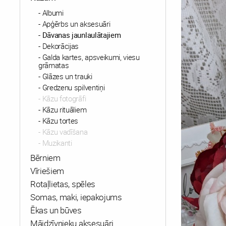
Albumi
Apģērbs un aksesuāri
Dāvanas jaunlaulātajiem
Dekorācijas
Galda kartes, apsveikumi, viesu
grāmatas
Glāzes un trauki
Gredzenu spilventiņi
Kāzu fotogrāfi
Kāzu rituāliem
Kāzu tortes
Kāzu vadīšana
Muzikanti
Bērniem
Vīriešiem
Rotaļlietas, spēles
Somas, maki, iepakojums
Ēkas un būves
Mājdzīvnieku aksesuāri