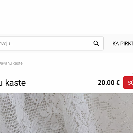
KĀ PIRK
Current:
Dāvanu kaste
 kaste
20.00 €
S