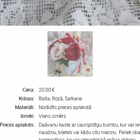
Cena:
20.00 €
Krāsas:
Balta, Rozā, Sarkana
Materiāli:
Norādīts preces aprakstā
Izmēri:
Viens izmērs
Preces apraksts:
Daāvanu kaste ar caurspīdīgu bumbu, kur var iev
naudiņu, biļetes vai kādu citu nieciņu. Paliek ska
kompozīcija, ko var izmantot kā mājas dekoru.