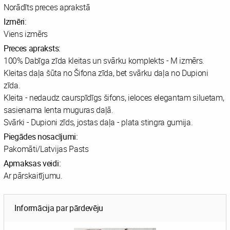
Norādīts preces aprakstā
Izmēri:
Viens izmērs
Preces apraksts:
100% Dabīga zīda kleitas un svārku komplekts - M izmērs.
Kleitas daļa šūta no Šifona zīda, bet svārku daļa no Dupioni
zīda.
Kleita - nedaudz caurspīdīgs šifons, ieloces elegantam siluetam,
sasienama lenta muguras daļā.
Svārki - Dupioni zīds, jostas daļa - plata stingra gumija.
Piegādes nosacījumi:
Pakomāti/Latvijas Pasts
Apmaksas veidi:
Ar pārskaitījumu.
Informācija par pārdevēju