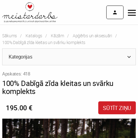
Sākums
Katalogs
Kāzām
Apģērbs un aksesuāri
Current:
100% Dabīgā zīda kleitas un svārku komplekts
Kategorijas
Apskates: 418
100% Dabīgā zīda kleitas un svārku
komplekts
195.00 €
SŪTĪT ZIŅU