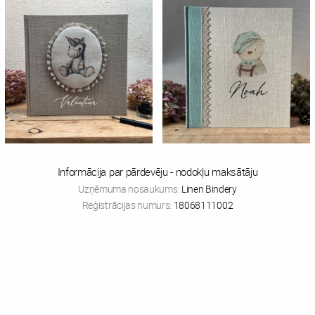
Informācija par pārdevēju - nodokļu maksātāju
Uzņēmuma nosaukums:
Linen Bindery
Reģistrācijas numurs:
18068111002