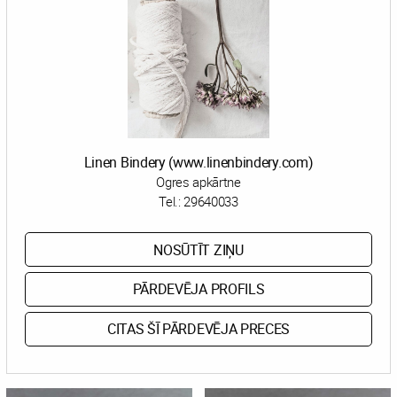
Linen Bindery (www.linenbindery.com)
Ogres apkārtne
Tel.:
29640033
NOSŪTĪT ZIŅU
PĀRDEVĒJA PROFILS
CITAS ŠĪ PĀRDEVĒJA PRECES