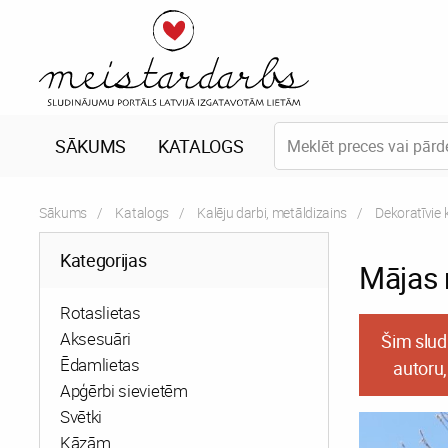
SĀKUMS
KATALOGS
Sākums
Katalogs
Kalēju darbi, metāldizains
Dekoratīvie 
Kategorijas
Mājas
Rotaslietas
Aksesuāri
Šim slud
Ēdamlietas
autoru,
Apģērbi sievietēm
Svētki
Kāzām