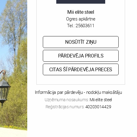
Mii elite steel
Ogres apkārtne
Tel.:
25603611
NOSŪTĪT ZIŅU
PĀRDEVĒJA PROFILS
CITAS ŠĪ PĀRDEVĒJA PRECES
Informācija par pārdevēju - nodokļu maksātāju
Uzņēmuma nosaukums:
Mii elite steel
Reģistrācijas numurs:
40203014429