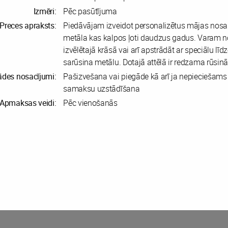
Izmēri:
Pēc pasūtījuma
Preces apraksts:
Piedāvājam izveidot personalizētus mājas no
metāla kas kalpos ļoti daudzus gadus. Varam n
izvēlētajā krāsā vai arī apstrādāt ar speciālu līdz
sarūsina metālu. Dotajā attēlā ir redzama rūsin
ādes nosacījumi:
Pašizvešana vai piegāde kā arī ja nepieciešams
samaksu uzstādīšana
Apmaksas veidi:
Pēc vienošanās