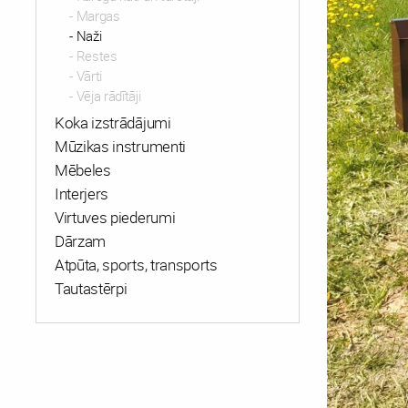
Margas
Naži
Restes
Vārti
Vēja rādītāji
Koka izstrādājumi
Mūzikas instrumenti
Mēbeles
Interjers
Virtuves piederumi
Dārzam
Atpūta, sports, transports
Tautastērpi