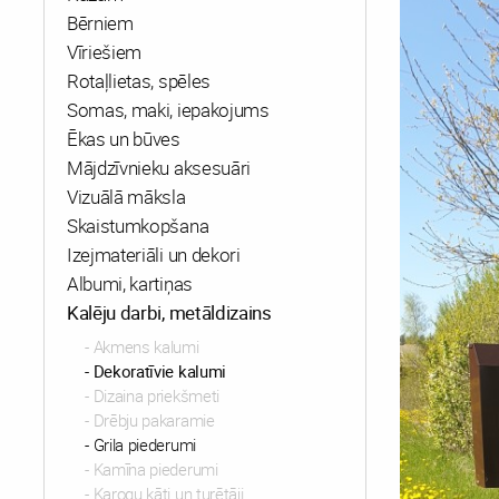
Bērniem
Vīriešiem
Rotaļlietas, spēles
Somas, maki, iepakojums
Ēkas un būves
Mājdzīvnieku aksesuāri
Vizuālā māksla
Skaistumkopšana
Izejmateriāli un dekori
Albumi, kartiņas
Kalēju darbi, metāldizains
Akmens kalumi
Dekoratīvie kalumi
Dizaina priekšmeti
Drēbju pakaramie
Grila piederumi
Kamīna piederumi
Karogu kāti un turētāji