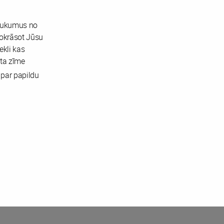
saukumus no
okrāsot Jūsu
ekli kas
āta zīme
 par papildu