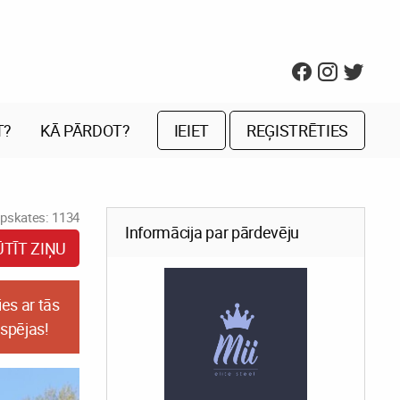
T?
KĀ PĀRDOT?
IEIET
REĢISTRĒTIES
pskates: 1134
Informācija par pārdevēju
ŪTĪT ZIŅU
es ar tās
espējas!