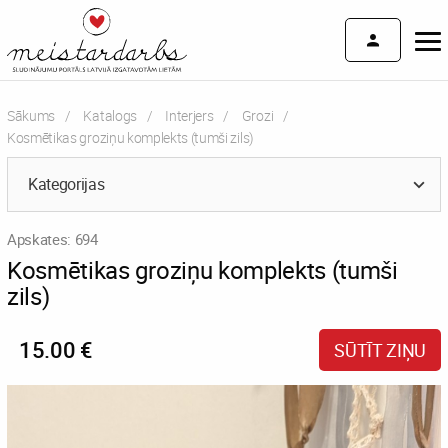
Sākums
Katalogs
Interjers
Grozi
Current:
Kosmētikas groziņu komplekts (tumši zils)
Kategorijas
Apskates: 694
Kosmētikas groziņu komplekts (tumši
zils)
15.00 €
SŪTĪT ZIŅU