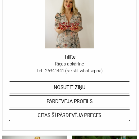
Tillīte
Rīgas apkārtne
Tel.:
26341441 (rakstīt whatsappā)
NOSŪTĪT ZIŅU
PĀRDEVĒJA PROFILS
CITAS ŠĪ PĀRDEVĒJA PRECES