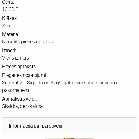
Cena:
15.00 €
Krāsas:
Zila
Materiāli:
Norādīts preces aprakstā
Izmēri:
Viens izmērs
Preces apraksts:
Piegādes nosacījumi:
Saņemt var Siguldā un Augšlīgatne vai sūtu caur visiem
pakomātiem.
Apmaksas veidi:
Skaidra, bezskaidra.
Informācija par pārdevēju