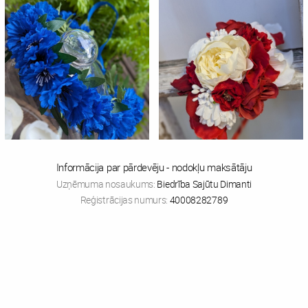
Informācija par pārdevēju - nodokļu maksātāju
Uzņēmuma nosaukums:
Biedrība Sajūtu Dimanti
Reģistrācijas numurs:
40008282789