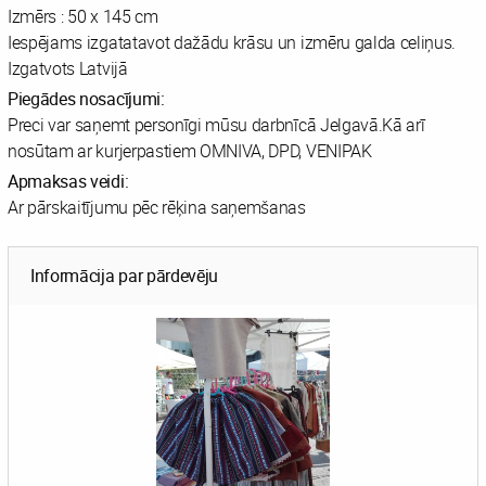
Izmērs : 50 x 145 cm
Iespējams izgatatavot dažādu krāsu un izmēru galda celiņus.
Izgatvots Latvijā
Piegādes nosacījumi:
Preci var saņemt personīgi mūsu darbnīcā Jelgavā.Kā arī
nosūtam ar kurjerpastiem OMNIVA, DPD, VENIPAK
Apmaksas veidi:
Ar pārskaitījumu pēc rēķina saņemšanas
Informācija par pārdevēju