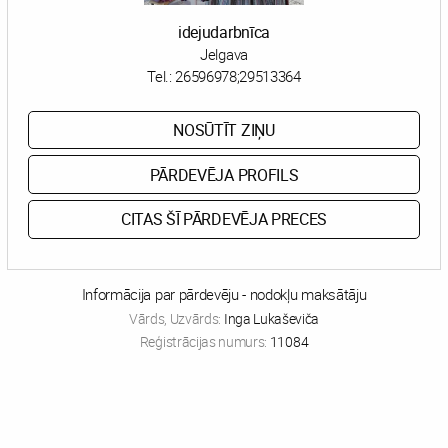
idejudarbnīca
Jelgava
Tel.:
26596978;29513364
NOSŪTĪT ZIŅU
PĀRDEVĒJA PROFILS
CITAS ŠĪ PĀRDEVĒJA PRECES
Informācija par pārdevēju - nodokļu maksātāju
Vārds, Uzvārds:
Inga Lukaševiča
Reģistrācijas numurs:
11084