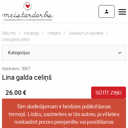
Sākums
Katalogs
Interjers
Galdauti un salvetes
Current:
Lina galda celiņš
Kategorijas
Apskates: 2067
Lina galda celiņš
26.00 €
SŪTĪT ZIŅU
Šim sludinājumam ir beidzies publicēšanas
termiņš. Lūdzu, sazinieties ar tās autoru, ja vēlaties
noskaidrot preces pieejamību vai pasūtīšanas