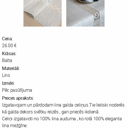
Cena:
26.00 €
Krāsas:
Balta
Materiāli:
Lins
Izmēri:
Pēc pasūtījuma
Preces apraksts:
Izgatavojam un pārdodam lina galda celiņus.Tie lieliski noderēs
kā galda dekors svētku reizēs , gan priecēs ikdienā.
Celiņi izgatavoti no 100% lina auduma , ko rotā 100% eleganta
lina mežģīne.