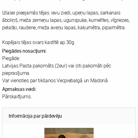
Izlasei pieejamās tējas: ievu ziedi, upeņu lapas, sarkanais
āboliņš, meža zemeņu lapas, ugunspuķe, kumelītes, vīgriezes,
pelašķi, raudene, meža aveņu lapas, kaķumētra, piparmētra.
Kopējais tējas svars kastītē ap 30g.
Piegādes nosacījumi:
Piegāde:
Latvijas Pasta pakomāts (2eur) vai citi pakomāti pēc
pieprasījuma.
Var vienoties par tikšanos Vecpiebalgā un Madonā.
Apmaksas veidi:
Pārskaitījums.
Informācija par pārdevēju