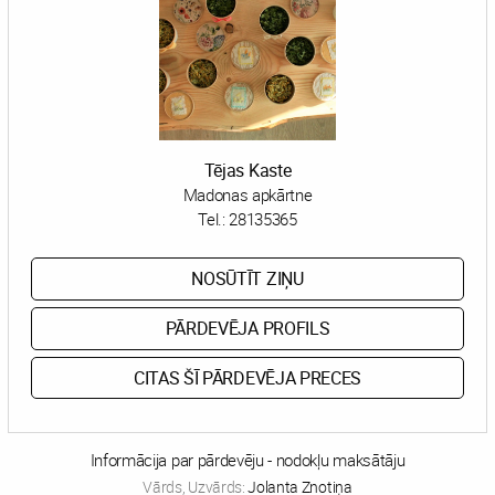
Tējas Kaste
Madonas apkārtne
Tel.:
28135365
NOSŪTĪT ZIŅU
PĀRDEVĒJA PROFILS
CITAS ŠĪ PĀRDEVĒJA PRECES
Informācija par pārdevēju - nodokļu maksātāju
Vārds, Uzvārds:
Jolanta Znotiņa