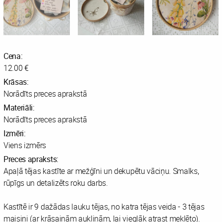
Cena:
12.00 €
Krāsas:
Norādīts preces aprakstā
Materiāli:
Norādīts preces aprakstā
Izmēri:
Viens izmērs
Preces apraksts:
Apaļā tējas kastīte ar mežģīni un dekupētu vāciņu. Smalks,
rūpīgs un detalizēts roku darbs.
Kastītē ir 9 dažādas lauku tējas, no katra tējas veida - 3 tējas
maisiņi (ar krāsainām aukliņām, lai vieglāk atrast meklēto).