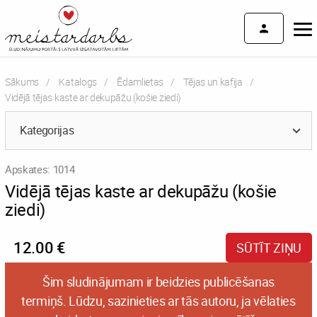
Sākums
Katalogs
Ēdamlietas
Tējas un kafija
Current:
Vidējā tējas kaste ar dekupāžu (košie ziedi)
Kategorijas
Apskates: 1014
Vidējā tējas kaste ar dekupāžu (košie
ziedi)
12.00 €
SŪTĪT ZIŅU
Šim sludinājumam ir beidzies publicēšanas
termiņš. Lūdzu, sazinieties ar tās autoru, ja vēlaties