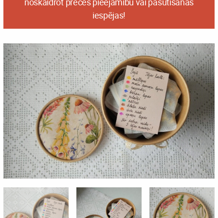
noskaidrot preces pieejamību vai pasūtīšanas
iespējas!