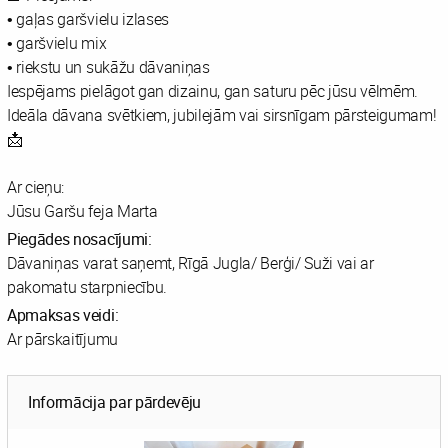
• gaļas garšvielu izlases
• garšvielu mix
• riekstu un sukāžu dāvaniņas
Iespējams pielāgot gan dizainu, gan saturu pēc jūsu vēlmēm.
Ideāla dāvana svētkiem, jubilejām vai sirsnīgam pārsteigumam!
📩
Ar cieņu:
Jūsu Garšu feja Marta
Piegādes nosacījumi:
Dāvaniņas varat saņemt, Rīgā Jugla/ Berģi/ Suži vai ar
pakomatu starpniecību.
Apmaksas veidi:
Ar pārskaitījumu
Informācija par pārdevēju