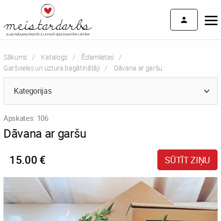
Sākums
Katalogs
Ēdamlietas
Garšvielas un uztura bagātinātāji
Current:
Dāvana ar garšu
Kategorijas
Apskates: 106
Dāvana ar garšu
15.00 €
SŪTĪT ZIŅU