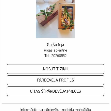
Garšu feja
Rīgas apkārtne
Tel.:
20260552
NOSŪTĪT ZIŅU
PĀRDEVĒJA PROFILS
CITAS ŠĪ PĀRDEVĒJA PRECES
Informācija par pārdevēju - nodokļu maksātāju