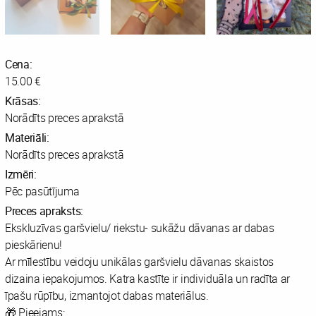
Cena:
15.00 €
Krāsas:
Norādīts preces aprakstā
Materiāli:
Norādīts preces aprakstā
Izmēri:
Pēc pasūtījuma
Preces apraksts:
Ekskluzīvas garšvielu/ riekstu- sukāžu dāvanas ar dabas
pieskārienu!
Ar mīlestību veidoju unikālas garšvielu dāvanas skaistos
dizaina iepakojumos. Katra kastīte ir individuāla un radīta ar
īpašu rūpību, izmantojot dabas materiālus.
🎁 Pieejams: