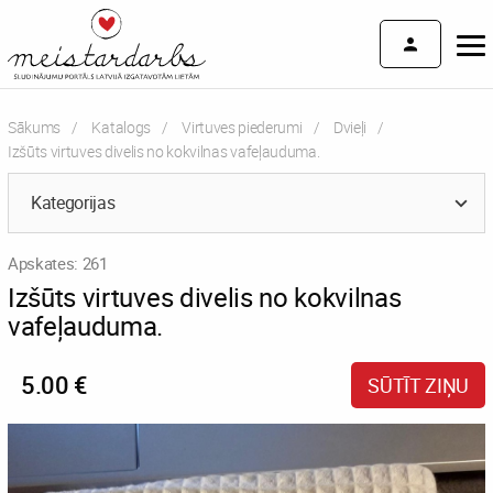
Sākums
Katalogs
Virtuves piederumi
Dvieļi
Current:
Izšūts virtuves divelis no kokvilnas vafeļauduma.
Kategorijas
Apskates: 261
Izšūts virtuves divelis no kokvilnas
vafeļauduma.
5.00 €
SŪTĪT ZIŅU