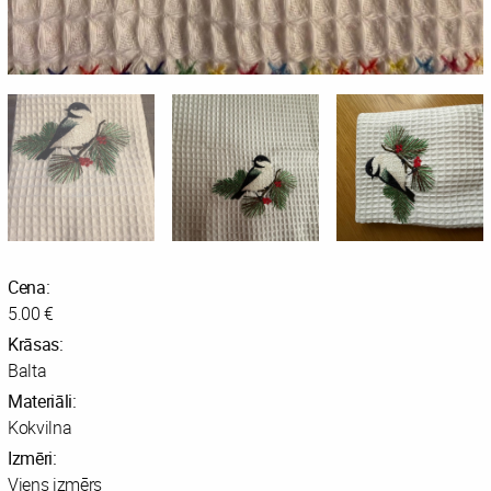
Cena:
5.00 €
Krāsas:
Balta
Materiāli:
Kokvilna
Izmēri:
Viens izmērs