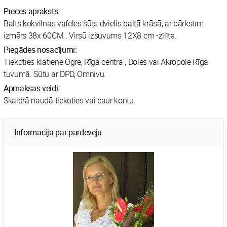
Preces apraksts:
Balts kokvilnas vafeles šūts dvielis baltā krāsā, ar bārkstīm
izmērs 38x 60CM . Virsū izšuvums 12X8 cm -zīlīte.
Piegādes nosacījumi:
Tiekoties klātienē Ogrē, Rīgā centrā , Doles vai Akropole Rīga
tuvumā. Sūtu ar DPD, Omnivu.
Apmaksas veidi:
Skaidrā naudā tiekoties vai caur kontu.
Informācija par pārdevēju