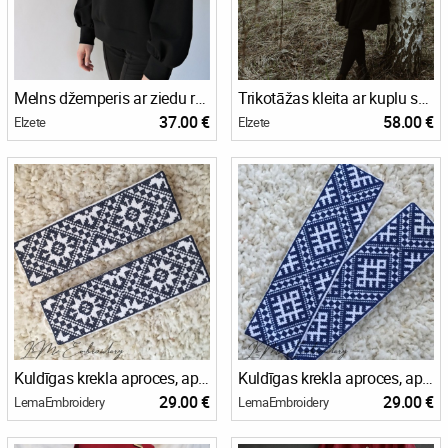
Melns džemperis ar ziedu rakstu
Trikotāžas kleita ar kuplu svārku daļu
37.00 €
58.00 €
Elzete
Elzete
Kuldīgas krekla aproces, apkakle
Kuldīgas krekla aproces, apkakle
29.00 €
29.00 €
LemaEmbroidery
LemaEmbroidery