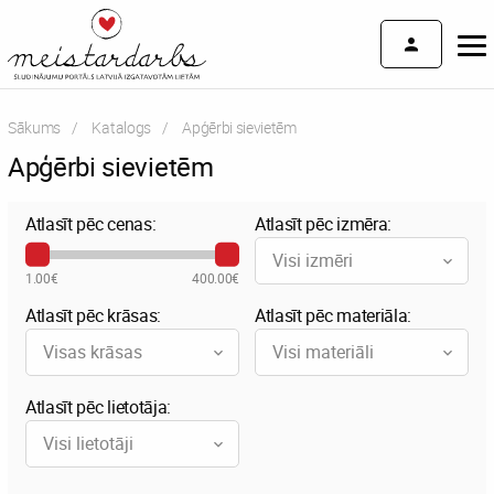
Sākums
Katalogs
Current:
Apģērbi sievietēm
Apģērbi sievietēm
Atlasīt pēc cenas:
Atlasīt pēc izmēra:
Visi izmēri
1.00€
400.00€
Atlasīt pēc krāsas:
Atlasīt pēc materiāla:
Visas krāsas
Visi materiāli
Atlasīt pēc lietotāja:
Visi lietotāji