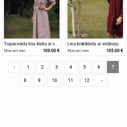
Trapecveida lina kleita ar skaistu V veida kakla izgriezumu
Lina kreklkleita ar volāniņu.
109.00 €
105.00 €
Muscari Linen
Muscari Linen
‹
1
2
3
4
5
6
7
8
9
10
11
12
›