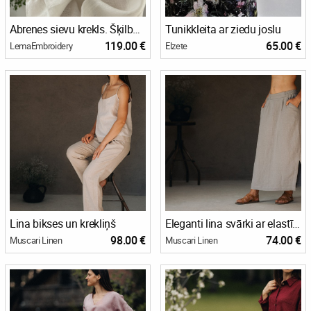
Abrenes sievu krekls. Šķilbēnu krekls. Ziemeļlatgales sievu lina krekls.
Tunikkleita ar ziedu joslu
119.00 €
65.00 €
LemaEmbroidery
Elzete
Lina bikses un krekliņš
Eleganti lina svārki ar elastīgu jostas vietu.
98.00 €
74.00 €
Muscari Linen
Muscari Linen