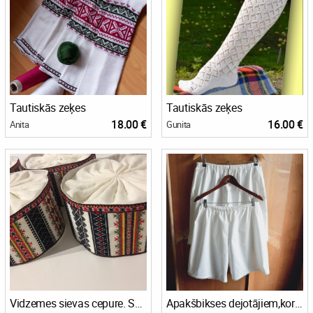
Tautiskās zeķes
Tautiskās zeķes
18.00 €
16.00 €
Anita
Gunita
Vidzemes sievas cepure. Sarkaņu raksts
Apakšbikses dejotājiem,koristiem.