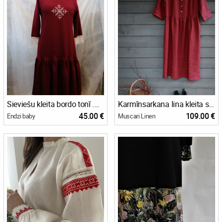
Sieviešu kleita bordo tonī .Staru saule. L izm.
Karmīnsarkana lina kleita svētkiem
45.00 €
109.00 €
Endzi baby
Muscari Linen