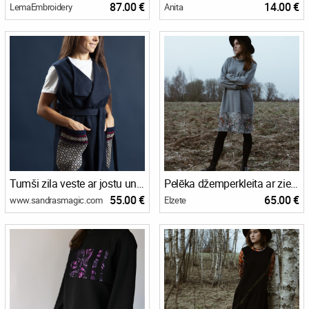
87.00 €
14.00 €
LemaEmbroidery
Anita
Tumši zila veste ar jostu un adītām kabatām ar cimdu rakstu
Pelēka džemperkleita ar ziedu joslu
55.00 €
65.00 €
www.sandrasmagic.com
Elzete