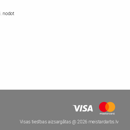
i. nodot
Visas tiesības aizsargātas @ 2026 meistardarbs.lv