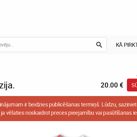
KĀ PIRK
ija.
20.00 €
S
inājumam ir beidzies publicēšanas termiņš. Lūdzu, sazinieti
 ja vēlaties noskaidrot preces pieejamību vai pasūtīšanas i