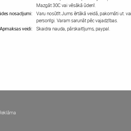
Mazgāt 30C vai vēsākā ūdenī.
ādes nosacījumi:
Varu nosūtīt Jums ērtākā veidā, pakomāti ut. va
personīgi. Varam sarunāt pēc vajadzības.
Apmaksas veidi:
Skaidra nauda, pārskaitījums, paypal.
Reklāma