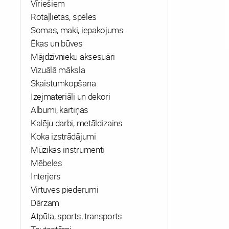
Vīriešiem
Rotaļlietas, spēles
Somas, maki, iepakojums
Ēkas un būves
Mājdzīvnieku aksesuāri
Vizuālā māksla
Skaistumkopšana
Izejmateriāli un dekori
Albumi, kartiņas
Kalēju darbi, metāldizains
Koka izstrādājumi
Mūzikas instrumenti
Mēbeles
Interjers
Virtuves piederumi
Dārzam
Atpūta, sports, transports