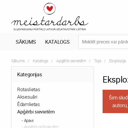
SĀKUMS
KATALOGS
Sākums
Katalogs
Apģērbi sievietēm
Topi
Current:
Eksplozija.
Kategorijas
Eksploz
Rotaslietas
Aksesuāri
Šim slud
Ēdamlietas
autoru,
Apģērbi sievietēm
Apavi
Apģērbi grūtniecēm