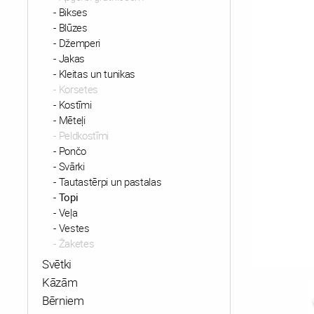
Bikses
Blūzes
Džemperi
Jakas
Kleitas un tunikas
Korsetes
Kostīmi
Mēteļi
Peldkostīmi
Pončo
Svārki
Tautastērpi un pastalas
Topi
Veļa
Vestes
Žaketes
Svētki
Kāzām
Bērniem