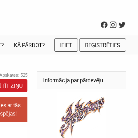
T?
KĀ PĀRDOT?
IEIET
REĢISTRĒTIES
Apskates: 525
Informācija par pārdevēju
ŪTĪT ZIŅU
es ar tās
espējas!