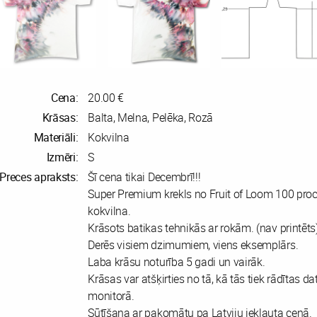
Cena:
20.00 €
Krāsas:
Balta, Melna, Pelēka, Rozā
Materiāli:
Kokvilna
Izmēri:
S
Preces apraksts:
Šī cena tikai Decembrī!!!
Super Premium krekls no Fruit of Loom 100 pro
kokvilna.
Krāsots batikas tehnikās ar rokām. (nav printēts
Derēs visiem dzimumiem, viens eksemplārs.
Laba krāsu noturība 5 gadi un vairāk.
Krāsas var atšķirties no tā, kā tās tiek rādītas da
monitorā.
Sūtīšana ar pakomātu pa Latviju iekļauta cenā.