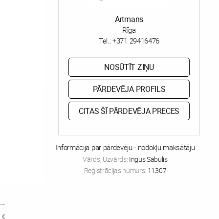
Artmans
Rīga
Tel.:
+371 29416476
NOSŪTĪT ZIŅU
PĀRDEVĒJA PROFILS
CITAS ŠĪ PĀRDEVĒJA PRECES
Informācija par pārdevēju - nodokļu maksātāju
Vārds, Uzvārds:
Ingus Sabulis
Reģistrācijas numurs:
11307