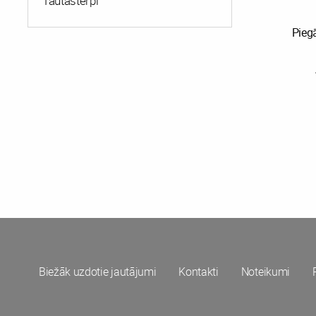
Tautastērpi
Pieg
Biežāk uzdotie jautājumi
Kontakti
Noteikumi