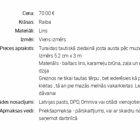
Cena:
70.00 €
Krāsas:
Raiba
Materiāli:
Lins
Izmēri:
Viens izmērs
Preces apraksts:
Turaidas tautiskā ziedainā josta austa pēc muz
Izmērs 5.2 cm x 3 m.
Materiāls - baltais lins, karameļu brūna, zaļa un
dzija
Greznos ne tikai tautas tērpu , bet iederēsies kā p
kleitas , tā ari pie mazās melnās vakarkleitas. Lie
dāvanai
ādes nosacījumi:
Latvijas pasts, DPD, Omniva vai citādi vienojotie
Apmaksas veidi:
Priekšapmaksa - pārskaitījums, vai ar skaidru 
saņemot darbnīcā