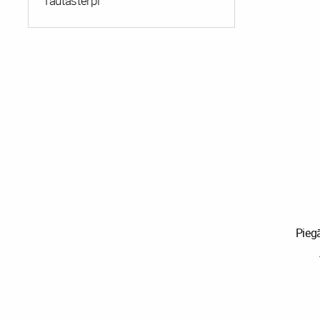
Tautastērpi
Pieg