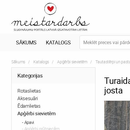
SĀKUMS
KATALOGS
Sākums
Katalogs
Apģērbi sievietēm
Tautastērpi un past
Kategorijas
Turaid
josta
Rotaslietas
Aksesuāri
Ēdamlietas
Apģērbi sievietēm
Apavi
Apģērbi grūtniecēm