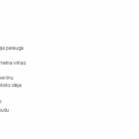
eja parauga.
 melna vilnas
ie linu
lisks ideja
s
naudu