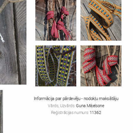
Informācija par pārdevēju - nodokļu maksātāju
Vārds, Uzvārds:
Guna Miķelsone
Reģistrācijas numurs:
11362