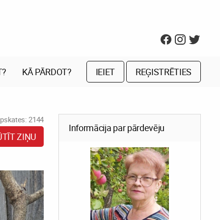
T?
KĀ PĀRDOT?
IEIET
REĢISTRĒTIES
pskates: 2144
Informācija par pārdevēju
ŪTĪT ZIŅU