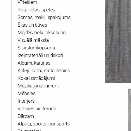
Vīriešiem
Rotaļlietas, spēles
Somas, maki, iepakojums
Ēkas un būves
Mājdzīvnieku aksesuāri
Vizuālā māksla
Skaistumkopšana
Izejmateriāli un dekori
Albumi, kartiņas
Kalēju darbi, metāldizains
Koka izstrādājumi
Mūzikas instrumenti
Mēbeles
Interjers
Virtuves piederumi
Dārzam
Atpūta, sports, transports