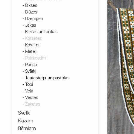
Bikses
Blūzes
Džemperi
Jakas
Kleitas un tunikas
Korsetes
Kostīmi
Mēteļi
Peldkostīmi
Pončo
Svārki
Tautastērpi un pastalas
Topi
Veļa
Vestes
Žaketes
Svētki
Kāzām
Bērniem