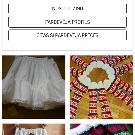
NOSŪTĪT ZIŅU
PĀRDEVĒJA PROFILS
CITAS ŠĪ PĀRDEVĒJA PRECES