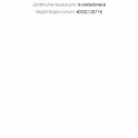
Uzņēmuma nosaukums:
Ik rokdarbniece
Reģistrācijas numurs:
40002128716