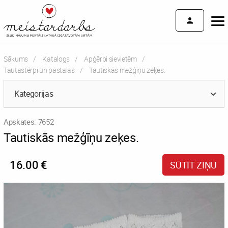
Sākums
Katalogs
Apģērbi sievietēm
Tautastērpi un pastalas
Current:
Tautiskās mežģīņu zeķes.
Kategorijas
Apskates: 7652
Tautiskās mežģīņu zeķes.
16.00 €
SŪTĪT ZIŅU