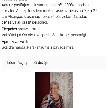
Adu uz pasūtījumu .Ir standarta izmēri.100% sniegbalta
kokvilna.Ātri izpildes termiņi.Adu visus izmērus no 9 cm-27
cm.Alsungas krāsainās zeķes.vīriešu zeķes.Dažādas
cenas.Sīkāk prasīt personīgi.
Piegādes nosacījumi:
Vai sūtot pa Omnivu ,vai pastu.Satiekoties personīgi.
Apmaksas veidi:
Skaidrā naudā .Pārskaitījums.Ir pavadzīmes.
Informācija par pārdevēju