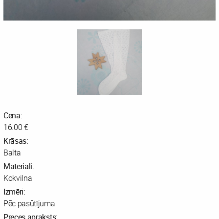
Cena:
16.00 €
Krāsas:
Balta
Materiāli:
Kokvilna
Izmēri:
Pēc pasūtījuma
Preces apraksts: