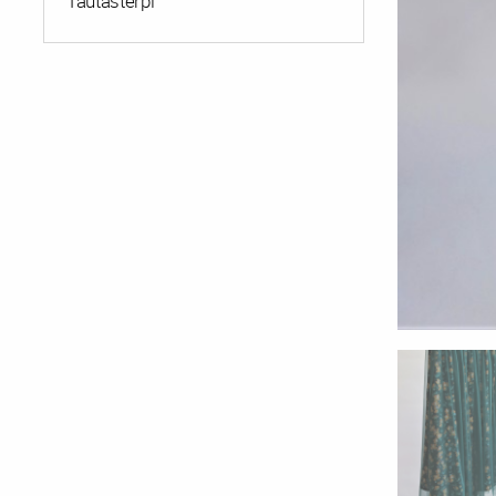
Tautastērpi