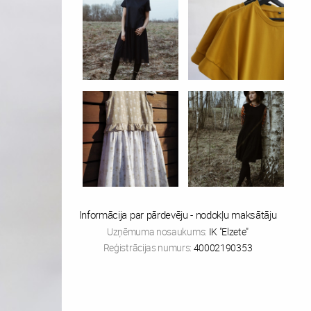
Informācija par pārdevēju - nodokļu maksātāju
Uzņēmuma nosaukums:
IK "Elzete"
Reģistrācijas numurs:
40002190353