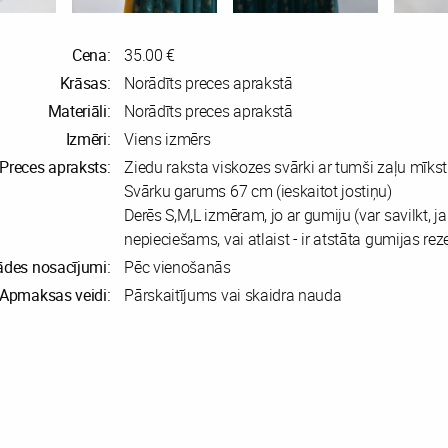
Cena:
35.00 €
Krāsas:
Norādīts preces aprakstā
Materiāli:
Norādīts preces aprakstā
Izmēri:
Viens izmērs
Preces apraksts:
Ziedu raksta viskozes svārki ar tumši zaļu mīkstu
Svārku garums 67 cm (ieskaitot jostiņu)
Derēs S,M,L izmēram, jo ar gumiju (var savilkt, ja
nepieciešams, vai atlaist - ir atstāta gumijas reze
ādes nosacījumi:
Pēc vienošanās
Apmaksas veidi:
Pārskaitījums vai skaidra nauda