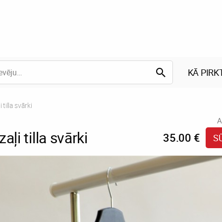
KĀ PIRK
 tilla svārki
A
aļi tilla svārki
35.00 €
S