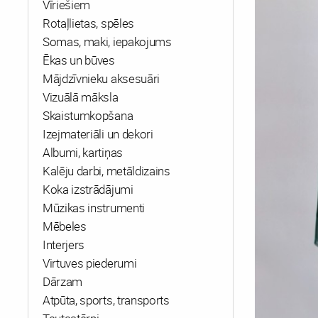
Vīriešiem
Rotaļlietas, spēles
Somas, maki, iepakojums
Ēkas un būves
Mājdzīvnieku aksesuāri
Vizuālā māksla
Skaistumkopšana
Izejmateriāli un dekori
Albumi, kartiņas
Kalēju darbi, metāldizains
Koka izstrādājumi
Mūzikas instrumenti
Mēbeles
Interjers
Virtuves piederumi
Dārzam
Atpūta, sports, transports