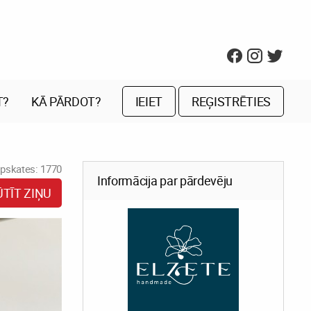
T?
KĀ PĀRDOT?
IEIET
REĢISTRĒTIES
pskates: 1770
Informācija par pārdevēju
ŪTĪT ZIŅU