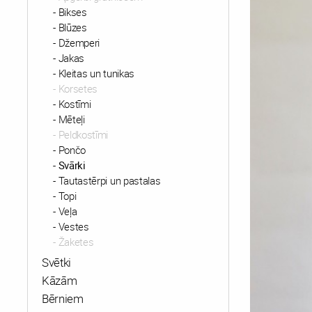
Bikses
Blūzes
Džemperi
Jakas
Kleitas un tunikas
Korsetes
Kostīmi
Mēteļi
Peldkostīmi
Pončo
Svārki
Tautastērpi un pastalas
Topi
Veļa
Vestes
Žaketes
Svētki
Kāzām
Bērniem