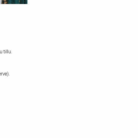
 tillu.
rve).