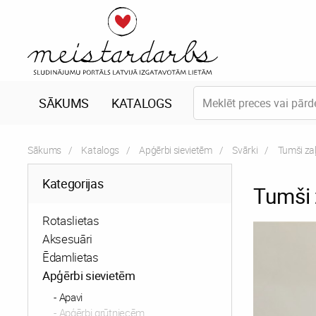
SĀKUMS
KATALOGS
Sākums
Katalogs
Apģērbi sievietēm
Svārki
Current:
Tumši zaļi
Kategorijas
Tumši z
Rotaslietas
Aksesuāri
Ēdamlietas
Apģērbi sievietēm
Apavi
Apģērbi grūtniecēm