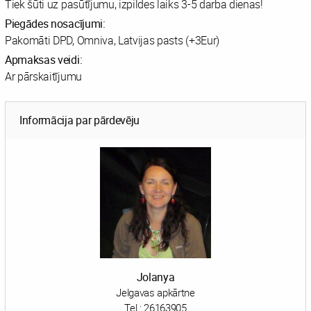
Tiek šūti uz pasūtījumu, izpildes laiks 3-5 darba dienas!
Piegādes nosacījumi:
Pakomāti DPD, Omniva, Latvijas pasts (+3Eur)
Apmaksas veidi:
Ar pārskaitījumu
Informācija par pārdevēju
Jolanya
Jelgavas apkārtne
Tel.:
26163905