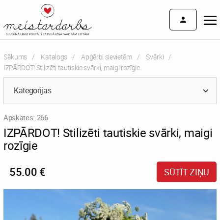
Sākums
Katalogs
Apģērbi sievietēm
Svārki
Current:
IZPĀRDOT! Stilizēti tautiskie svārki, maigi rozīgie
Kategorijas
Apskates: 266
IZPĀRDOT! Stilizēti tautiskie svārki, maigi
rozīgie
55.00 €
SŪTĪT ZIŅU