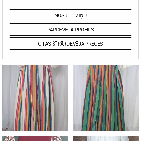
NOSŪTĪT ZIŅU
PĀRDEVĒJA PROFILS
CITAS ŠĪ PĀRDEVĒJA PRECES