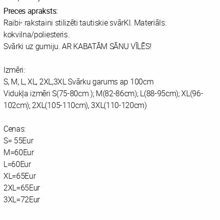
Preces apraksts:
Raibi- rakstaini stilizēti tautiskie svārKI. Materiāls:
kokvilna/poliesteris.
Svārki uz gumiju. AR KABATĀM SĀNU VĪLĒS!
Izmēri:
S, M, L, XL, 2XL,3XL Svārku garums ap 100cm
Vidukļa izmēri S(75-80cm ); M(82-86cm); L(88-95cm); XL(96-
102cm); 2XL(105-110cm), 3XL(110-120cm)
Cenas:
S= 55Eur
M=60Eur
L=60Eur
XL=65Eur
2XL=65Eur
3XL=72Eur