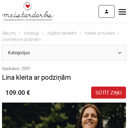
Sākums
Katalogs
Apģērbi sievietēm
Kleitas un tunikas
Current:
Lina kleita ar podziņām
Kategorijas
Apskates: 2597
Lina kleita ar podziņām
109.00 €
SŪTĪT ZIŅU