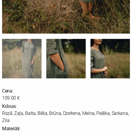
Cena:
109.00 €
Krāsas:
Rozā, Zaļa, Balta, Bēša, Brūna, Dzeltena, Melna, Pelēka, Sarkana,
Zila
Materiāli: