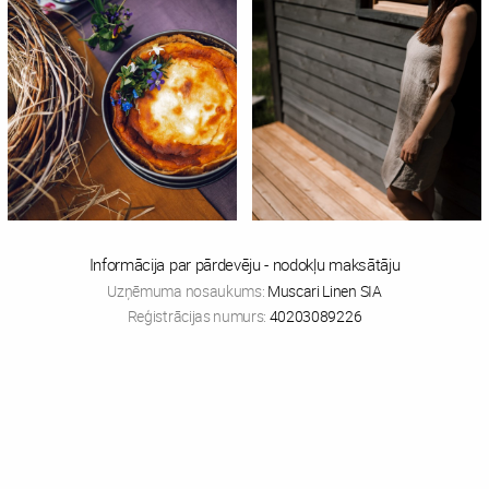
Informācija par pārdevēju - nodokļu maksātāju
Uzņēmuma nosaukums:
Muscari Linen SIA
Reģistrācijas numurs:
40203089226