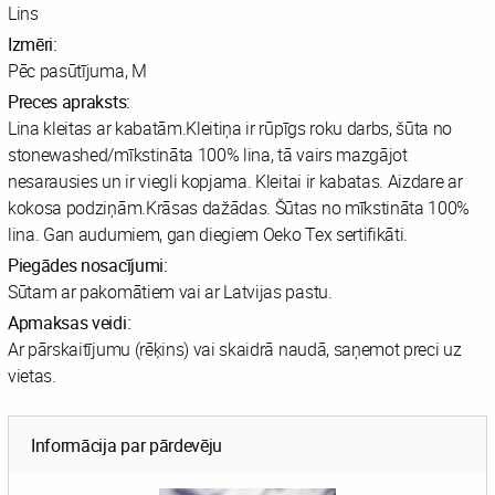
Lins
Izmēri:
Pēc pasūtījuma, M
Preces apraksts:
Lina kleitas ar kabatām.Kleitiņa ir rūpīgs roku darbs, šūta no
stonewashed/mīkstināta 100% lina, tā vairs mazgājot
nesarausies un ir viegli kopjama. Kleitai ir kabatas. Aizdare ar
kokosa podziņām.Krāsas dažādas. Šūtas no mīkstināta 100%
lina. Gan audumiem, gan diegiem Oeko Tex sertifikāti.
Piegādes nosacījumi:
Sūtam ar pakomātiem vai ar Latvijas pastu.
Apmaksas veidi:
Ar pārskaitījumu (rēķins) vai skaidrā naudā, saņemot preci uz
vietas.
Informācija par pārdevēju